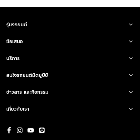
ขอใบเสนอราคา
ทดลองขับ
โบรชัวร์
ออกแบบรถ
รุ่นรถยนต์
รถยนต์มิตซูบิชิ ทุกรุ่น
ข้อเสนอ
เอ็กซ์ฟอร์ส เอชอีวี
โปรโมชั่น
บริการ
ไทรทัน
ออกแบบรถ
บริการหลังการขาย
เอ็กซ์แพนเดอร์ เอชอีวี ใหม่
สนใจรถยนต์มิตซูบิชิ
อุปกรณ์ตกแต่ง
การรับประกันคุณภาพ
เอ็กซ์แพนเดอร์ ครอส เอชอีวี ใหม่
ทดลองขับ
คำนวณค่าใช้จ่ายเบื้องต้น
ข่าวสาร และกิจกรรม
น้ำมันเครื่องและเคมีภัณฑ์
ปาเจโร สปอร์ต
ค้นหาผู้จำหน่าย
ข่าวสารล่าสุด
ตรวจสอบ/ปรับปรุงคุณภาพ
เกี่ยวกับเรา
แอททราจ
ดาวน์โหลดโบรชัวร์
กิจกรรมการตลาด
ประวัติองค์กร
มิราจ
ขอใบเสนอราคา
กิจกรรมเพื่อสังคม และ มูลนิธิ มิตซูบิชิ มอเตอร์ส ประเทศไทย
พันธกิจ