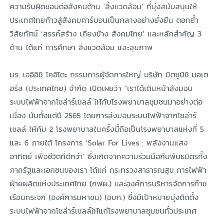
่าร์เซลล์ ในโครงการ ‘SOLAR FOR LIVES’ ให้กับโรงพยาบาลแห่งที่ 2
ความรับผิดชอบต่อสังคมด้าน ‘สิ่งแวดล้อม’ ที่มุ่งสนับสนุนให้
ประเทศไทยก้าวสู่สังคมคาร์บอนเป็นกลางอย่างยั่งยืน ตอกย้ำ
สมทบทุนให้กับ โรงพยาบาลสมเด็จพระบรมราชเทวี ณ ศรีราชา จังหวัดชลบุรี
วิสัยทัศน์ ‘สรรค์สร้าง เคียงข้าง สังคมไทย’ และหลักสำคัญ 3
อเตอร์ส ให้น้องได้เรียน มอบ 100 ทุน สานฝันเยาวชน ส่งเสริมการศึกษา
ด้าน ได้แก่ การศึกษา สิ่งแวดล้อม และสุขภาพ
์ เพื่อชีวิตที่ดีกว่า’ มุ่งสร้างสังคมคาร์บอนเป็นกลางอย่างยั่งยืน
มร. เออิอิชิ โคอิโตะ กรรมการผู้จัดการใหญ่ บริษัท มิตซูบิชิ มอเต
ซูบิชิ มอเตอร์ส ประเทศไทย ทูลเกล้าฯ ถวายเงิน สมทบทุน 3 มูลนิธิ
อร์ส (ประเทศไทย) จำกัด เปิดเผยว่า “เราได้เดินหน้าส่งมอบ
ระบบไฟฟ้าจากโซล่าร์เซลล์ ให้กับโรงพยาบาลชุมชนมาอย่างต่อ
รงการ “ROOT FOR SUSTAINABILITY: รากกล้าแห่งความยั่งยืน” ปีที่ 3
เนื่อง นับตั้งแต่ปี 2565 โดยการส่งมอบระบบไฟฟ้าจากโซล่าร์
เซลล์ ให้กับ 2 โรงพยาบาลในครั้งนี้ถือเป็นโรงพยาบาลแห่งที่ 5
ฟ้าพลังงานสะอาดแล้วทั้งสิ้น 450 กิโลวัตต์ ด้วยงบกว่า 14.4 ล้านบาท
และ 6 ภายใต้ โครงการ ‘Solar For Lives : พลังงานแสง
ไฟฟ้าพลังงานสะอาดแล้วทั้งสิ้น 500 กิโลวัตต์ ด้วยงบกว่า 16 ล้านบาท
อาทิตย์ เพื่อชีวิตที่ดีกว่า’ ซึ่งเกิดจากความร่วมมือกับพันธมิตรทั้ง
ภาครัฐและเอกชนของเรา ได้แก่ กระทรวงสาธารณสุข การไฟฟ้า
ทหารอากาศ ส่งต่อธารน้ำใจ ช่วยเหลือผู้ประสบภัยน้ำท่วม จ.เชียงราย
ฝ่ายผลิตแห่งประเทศไทย (กฟผ.) และองค์การบริหารจัดการก๊าซ
เรือนกระจก (องค์การมหาชน) (อบก.) ซึ่งมีเป้าหมายมุ่งติดตั้ง
ระบบไฟฟ้าจากโซล่าร์เซลล์ให้แก่โรงพยาบาลชุมชนทั่วประเทศ