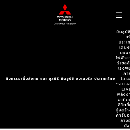
OP
มิตซูบิ
ME
อร
ประเ
เดินห
มอบ
ไฟฟ้าจ
ร์เซลล
โรงพ
ภาย
โคร
กิจกรรมเพื่อสังคม และ มูลนิธิ มิตซูบิชิ มอเตอร์ส ประเทศไทย
‘SOLA
LIV
พลังง
อาทิตย
ชีวิตที
มุ่งสร้
คาร์บอ
ลางอ
ยั่