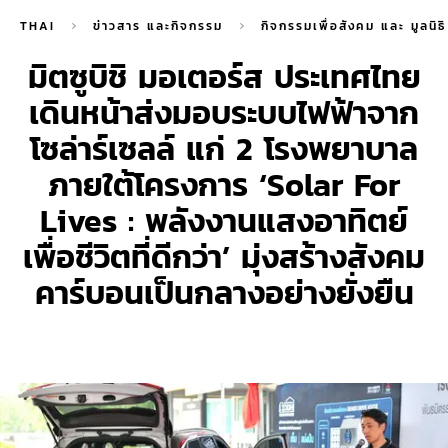
กิจกรรมเพื่อสังคม และ มูลนิธิ มิตซูบิชิ มอเตอร์ส ประเทศไทย
THAI
ข่าวสาร และกิจกรรม
กิจกรรมเพื่อสังคม และ มูลนิธ
สร้างเตียงสนามกระดาษ ช่วยเหลือผู้ป่วย-บุคลากรทางการแพทย์เร่งด่วน
มิตซูบิชิ มอเตอร์ส ประเทศไทย
เดินหน้าส่งมอบระบบไฟฟ้าจาก
เยาวชนที่เรียนดี มุ่งส่งเสริมความเท่าเทียมด้านการศึกษาในสังคมไทย
โซล่าร์เซลล์ แก่ 2 โรงพยาบาล
ละ อบก. ร่วมปลูกป่า 20 ไร่ ฟื้นฟูป่าชุมชนบ้านอ่างกระพงศ์ จ. ชลบุรี
ภายใต้โครงการ ‘Solar For
’ ปลูกต้นไม้ 40 ไร่ เพิ่มพื้นที่สีเขียวให้ป่าชุมชนบ้านนางาม จ.สระแก้ว
Lives : พลังงานแสงอาทิตย์
เยาวชนที่เรียนดี มุ่งส่งเสริมความเท่าเทียมด้านการศึกษาในสังคมไทย
เพื่อชีวิตที่ดีกว่า’ มุ่งสร้างสังคม
คาร์บอนเป็นกลางอย่างยั่งยืน
ชิ ไทรทัน สนับสนุนภารกิจเคลื่อนย้ายผู้ป่วยโควิด-19 เพื่อการรักษาตัว
รณ์โควิด-19 จัดพิธีมอบทุนการศึกษาในระดับอุดมศึกษาแบบนิวนอร์มอล
สร้างเตียงสนามกระดาษ ช่วยเหลือผู้ป่วย-บุคลากรทางการแพทย์เร่งด่วน
บ 125 ปี พร้อมเดินหน้าขับเคลื่อนนโยบายด้านสิ่งแวดล้อมอย่างยั่งยืน