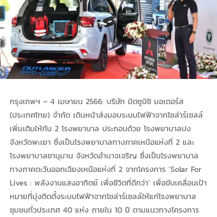
ากับม.ธรรมศาสตร์ สร้างบุคลากรคุณภาพให้กับอุตสาหกรรมยานยนต์ไทย
มิตซูบิชิ มอเตอร์ส ช่วยหมอ ต่อชีวิต สู้ภัยโควิด-19
ิบัติงานจริง มอบเครื่องยนต์เพื่อการเรียนรู้แก่วิทยาลัยเทคนิคชลบุรี
ิตซูบิชิ มอเตอร์ส ประเทศไทย มอบเงินบริจาค 6 ล้านบาท แก่ 3 มูลนิธิ
 40 ไร่ ในจังหวัดนครราชสีมา ภายใต้โครงการ “รากกล้าแห่งความยั่งยืน”
กรุงเทพฯ – 4 เมษายน 2566: บริษัท มิตซูบิชิ มอเตอร์ส
ิจาค 700,000 บาท ให้แก่โรงพยาบาลสมเด็จพระบรมราชเทวี ณ ศรีราชา
(ประเทศไทย) จำกัด เดินหน้าส่งมอบระบบไฟฟ้าจากโซล่าร์เซลล์
เพิ่มเติมให้กับ 2 โรงพยาบาล ประกอบด้วย โรงพยาบาลปง
์ แก่ 2 โรงพยาบาลภาคใต้ มุ่งสร้างสังคมคาร์บอนเป็นกลางอย่างยั่งยืน
จังหวัดพะเยา ซึ่งเป็นโรงพยาบาลทางภาคเหนือแห่งที่ 2 และ
พิการอย่างต่อเนื่อง ตอกย้ำวิสัยทัศน์ ‘สรรค์สร้าง เคียงข้าง สังคมไทย’
โรงพยาบาลชานุมาน จังหวัดอำนาจเจริญ ซึ่งเป็นโรงพยาบาล
ทางภาคตะวันออกเฉียงเหนือแห่งที่ 2 จากโครงการ ‘Solar For
ิตที่ดีกว่า” มุ่งขับเคลื่อนประเทศไทยสู่เป้าหมายสังคมคาร์บอนสมดุล
Lives : พลังงานแสงอาทิตย์ เพื่อชีวิตที่ดีกว่า’ เพื่อขับเคลื่อนเป้า
หมายที่มุ่งติดตั้งระบบไฟฟ้าจากโซล่าร์เซลล์ให้แก่โรงพยาบาล
บบไฟฟ้าจากโซล่าร์เซลล์ แก่โรงพยาบาลชุมชนแห่งแรกในจังหวัดขอนแก่น
ชุมชนทั่วประเทศ 40 แห่ง ภายใน 10 ปี ตามแนวทางโครงการ