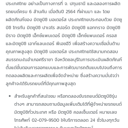
ประเทศไทย อย่างเป็นทางการที่ จ. ปทุมธานี และฉลองการผลิต
รถยนต์ครบ 6 ล้านคัน เมื่อต้นปี 2564 ที่ผ่านมา และ โดย
ผลิตภัณฑ์ของ มิตซูบิชิ มอเตอร์ส ประเทศไทยประกอบด้วย มิตซู
บิชิ ไทรทัน มิตซูบิชิ ปาเจโร สปอร์ต มิตซูบิชิ แอททราจ มิตซูบิชิ
มิราจ มิตซูบิชิ เอ็กซ์แพนเดอร์ มิตซูบิชิ เอ็กซ์แพนเดอร์ ครอส
และมิตซูบิชิ เอาท์แลนเดอร์ พีเอชอีวี เพื่อสร้างความเชื่อมั่นด้าน
คุณภาพสูงสุด มิตซูบิชิ มอเตอร์ส ประเทศไทยใช้สนามทดสอบ
สมรรถนะในอำเภอศรีราชา จังหวัดชลบุรีในการประเมินผลิตภัณฑ์
ตั้งแต่ขั้นตอนการออกแบบและการพัฒนารถต้นแบบไปจนถึงการ
ทดลองผลิตและการผลิตเพื่อจัดจำหน่าย ซึ่งสร้างความมั่นใจว่า
ลูกค้าจะได้รับรถยนต์ที่มีคุณภาพสูงสุด
สำหรับลูกค้าที่สนใจชม หรือทดลองขับรถยนต์มิตซูบิชิรุ่น
ต่างๆ สามารถสอบถามข้อมูลเพิ่มเติมได้ที่ผู้จำหน่ายรถยนต์
มิตซูบิชิทั่วประเทศ หรือ มิตซูบิชิ คอลเซ็นเตอร์ หมายเลข
โทรศัพท์ 02-079-9500 ให้บริการตลอด 24 ชั่วโมงทุกวัน