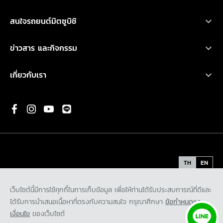
ออกแบบรถ
บริการหลังการขาย
เอ็กซ์แพนเดอร์ เอชอีวี ใหม่
สนใจรถยนต์มิตซูบิชิ
อุปกรณ์ตกแต่ง
การรับประกันคุณภาพ
เอ็กซ์แพนเดอร์ ครอส เอชอีวี ใหม่
ทดลองขับ
คำนวณค่าใช้จ่ายเบื้องต้น
ข่าวสาร และกิจกรรม
น้ำมันเครื่องและเคมีภัณฑ์
ปาเจโร สปอร์ต
ค้นหาผู้จำหน่าย
ข่าวสารล่าสุด
ตรวจสอบ/ปรับปรุงคุณภาพ
เกี่ยวกับเรา
แอททราจ
ดาวน์โหลดโบรชัวร์
กิจกรรมการตลาด
ประวัติองค์กร
มิราจ
ขอใบเสนอราคา
กิจกรรมเพื่อสังคม และ มูลนิธิ มิตซูบิชิ มอเตอร์ส ประเทศไทย
พันธกิจ
ความเป็นมาของมิตซูบิชิ
นวัตกรรม
TH
EN
รถต้นแบบ
ข้อกำหนดและเงื่อนไข
นโยบายคุ้มครองข้อมูลส่วนบุคคล
เว็บไซต์นี้มีการใช้คุกกี้ในการเก็บข้อมูล เพื่อให้ท่านได้รับประสบการณ์ที่ดีและ
ติดต่อเรา
นโยบายคุ้มครองข้อมูลส่วนบุคคลสำหรับกล้องโทรทัศน์วงจรปิด
ได้รับการนำเสนอเนื้อหาที่ตรงกับความสนใจ กรุณาศึกษา
ข้อกำหนดและ
ร่วมงานกับเรา
นโยบายคุ้มครองข้อมูลส่วนบุคคลสำหรับพันธมิตรทางธุรกิจ
เงื่อนไข
ของเว็บไซต์