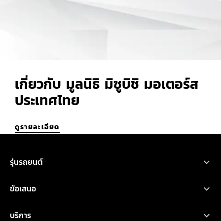
เกี่ยวกับ มูลนิธิ มิซูบิชิ มอเตอร์ส
ประเทศไทย
ดูรายละเอียด
รุ่นรถยนต์
ขอใบเสนอราคา
ทดลองขับ
โบรชัวร์
รถยนต์มิตซูบิชิ ทุกรุ่น
ข้อเสนอ
เอ็กซ์ฟอร์ส เอชอีวี
ออกแบบรถ
ค้นหาผู้จำหน่าย
คำนวณค่าใช้จ่าย
โปรโมชั่น
บริการ
ไทรทัน