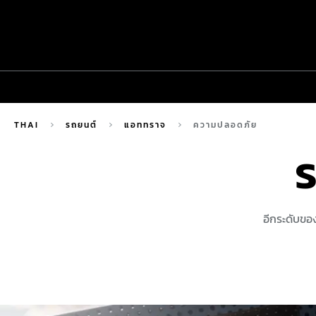
THAI
รถยนต์
แอททราจ
ความปลอดภัย
อีกระดับขอ