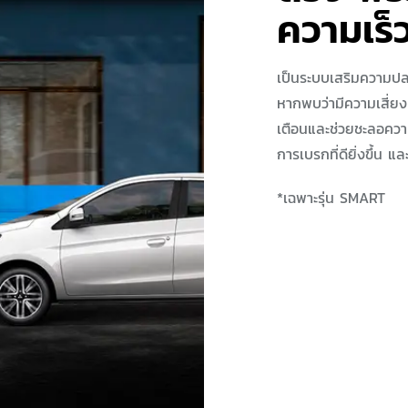
ความเร็ว
เป็นระบบเสริมความปล
หากพบว่ามีความเสี่ย
เตือนและช่วยชะลอความ
การเบรกที่ดียิ่งขึ้น
*เฉพาะรุ่น SMART