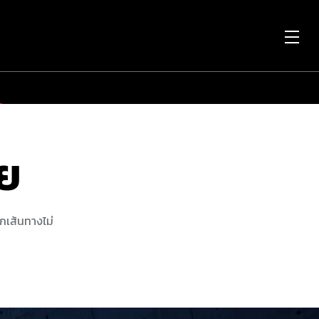
OP
ย
ME
ย
กเส้นทางไม่