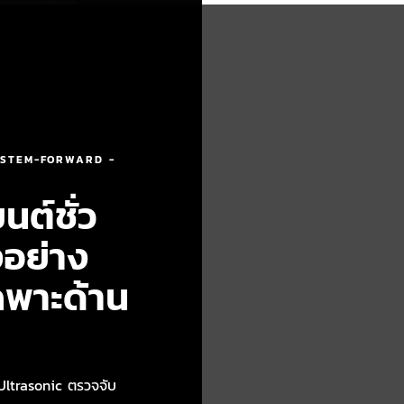
YSTEM-FORWARD -
นต์ชั่ว
งอย่าง
ฉพาะด้าน
 Ultrasonic ตรวจจับ