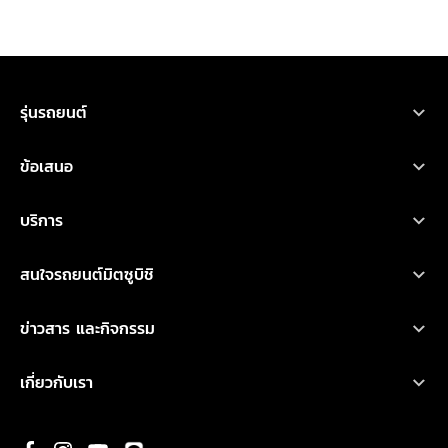
รุ่นรถยนต์
ขอใบเสนอราคา
ทดลองขับ
โบรชัวร์
รถยนต์มิตซูบิชิ ทุกรุ่น
ข้อเสนอ
เอ็กซ์ฟอร์ส เอชอีวี
ออกแบบรถ
ค้นหาผู้จำหน่าย
คำนวณค่าใช้จ่าย
โปรโมชั่น
บริการ
ไทรทัน
ออกแบบรถ
บริการหลังการขาย
เอ็กซ์แพนเดอร์ เอชอีวี ใหม่
สนใจรถยนต์มิตซูบิชิ
อุปกรณ์ตกแต่ง
การรับประกันคุณภาพ
เอ็กซ์แพนเดอร์ ครอส เอชอีวี ใหม่
ทดลองขับ
คำนวณค่าใช้จ่ายเบื้องต้น
ข่าวสาร และกิจกรรม
น้ำมันเครื่องและเคมีภัณฑ์
ปาเจโร สปอร์ต
ค้นหาผู้จำหน่าย
ข่าวสารล่าสุด
ตรวจสอบ/ปรับปรุงคุณภาพ
เกี่ยวกับเรา
แอททราจ
ดาวน์โหลดโบรชัวร์
กิจกรรมการตลาด
ประวัติองค์กร
มิราจ
ขอใบเสนอราคา
กิจกรรมเพื่อสังคม และ มูลนิธิ มิตซูบิชิ มอเตอร์ส ประเทศไทย