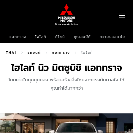
OP
แอททราจ
ไฮไลท์
ดีไซน์
คุณสมบัติ
ความปลอดภัย
ME
THAI
รถยนต์
แอททราจ
ไฮไลท์
ไฮไลท์ นิว มิตซูบิชิ แอททราจ
โดดเด่นในทุกมุมมอง พร้อมสร้างสิ่งใหม่จากแรงบันดาลใจ ให้
คุณทำได้มากกว่า