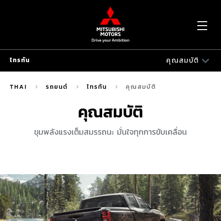
OP
คุณสมบัติ
ไทรทัน
ME
ไทรทัน
THAI
รถยนต์
ไทรทัน
คุณสมบัติ
MITSUBISHI CONNECT
คุณสมบัติ
ความปลอดภัย
ขุมพลังแรงเต็มสมรรถนะ มั่นใจทุกการขับเคลื่อน
รุ่นรถ
คุณสมบัติ
ดีไซน์
ไฮไลท์