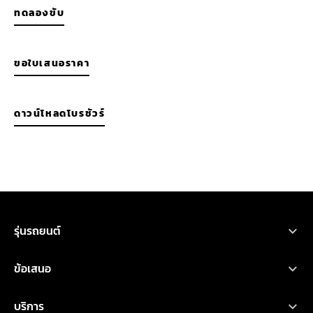
ทดลองขับ
ขอใบเสนอราคา
ดาวน์โหลดโบรชัวร์
รุ่นรถยนต์
ขอใบเสนอราคา
ทดลองขับ
โบรชัวร์
รถยนต์มิตซูบิชิ ทุกรุ่น
ข้อเสนอ
เอ็กซ์ฟอร์ส เอชอีวี
ออกแบบรถ
ค้นหาผู้จำหน่าย
คำนวณค่าใช้จ่าย
โปรโมชั่น
บริการ
ไทรทัน