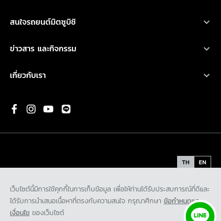
ออกแบบรถ
บริการหลังการขาย
เอ็กซ์แพนเดอร์ เอชอีวี ใหม่
สนใจรถยนต์มิตซูบิชิ
อุปกรณ์ตกแต่ง
การรับประกันคุณภาพ
เอ็กซ์แพนเดอร์ ครอส เอชอีวี ใหม่
ทดลองขับ
คำนวณค่าใช้จ่ายเบื้องต้น
ข่าวสาร และกิจกรรม
น้ำมันเครื่องและเคมีภัณฑ์
ปาเจโร สปอร์ต
ค้นหาผู้จำหน่าย
ข่าวสารล่าสุด
ตรวจสอบ/ปรับปรุงคุณภาพ
เกี่ยวกับเรา
แอททราจ
ดาวน์โหลดโบรชัวร์
กิจกรรมการตลาด
ประวัติองค์กร
มิราจ
ขอใบเสนอราคา
กิจกรรมเพื่อสังคม และ มูลนิธิ มิตซูบิชิ มอเตอร์ส ประเทศไทย
พันธกิจ
ความเป็นมาของมิตซูบิชิ
นวัตกรรม
TH
EN
รถต้นแบบ
ข้อกำหนดและเงื่อนไข
นโยบายคุ้มครองข้อมูลส่วนบุคคล
เว็บไซต์นี้มีการใช้คุกกี้ในการเก็บข้อมูล เพื่อให้ท่านได้รับประสบการณ์ที่ดีและ
ติดต่อเรา
นโยบายคุ้มครองข้อมูลส่วนบุคคลสำหรับกล้องโทรทัศน์วงจรปิด
ได้รับการนำเสนอเนื้อหาที่ตรงกับความสนใจ กรุณาศึกษา
ข้อกำหนดและ
ร่วมงานกับเรา
นโยบายคุ้มครองข้อมูลส่วนบุคคลสำหรับพันธมิตรทางธุรกิจ
เงื่อนไข
ของเว็บไซต์