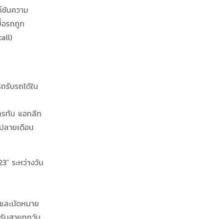
ก์ชันความ
ื่อรถถูก
all)
รถรับรถได้ใน
ไทรทัน แอทลีท
งปลายเดือน
3" ระหว่างวัน
ิม และนัดหมาย
รับสายทุกวัน