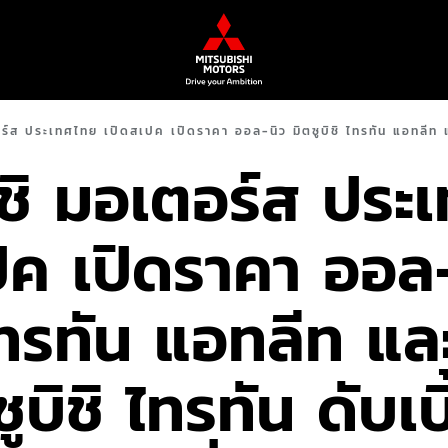
อร์ส ประเทศไทย เปิดสเปค เปิดราคา ออล-นิว มิตซูบิชิ ไทรทัน แอทลีท และ
บิชิ มอเตอร์ส ประ
ปค เปิดราคา ออล-
 ไทรทัน แอทลีท แ
ซูบิชิ ไทรทัน ดับเบ