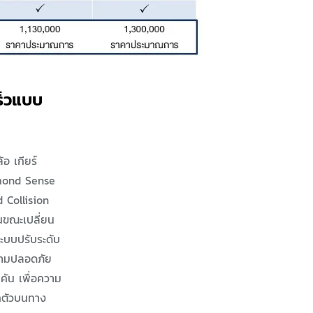
ร็วแบบ
้อ เกียร์
amond Sense
 Collision
ขณะเปลี่ยน
ะบบปรับระดับ
วามปลอดภัย
คัน เพื่อความ
อกตัวบนทาง