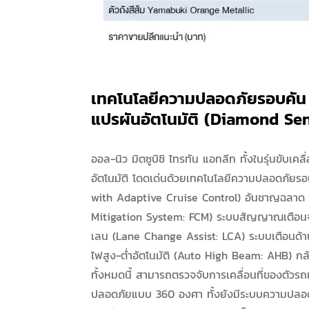
เทคโนโลยีความปลอดภัยรอบคัน 
แปรผันอัตโนมัติ (Diamond Se
ออล-นิว มิตซูบิชิ ไทรทัน แอทลีท ทั้งในรุ่นขับเคลื
อัตโนมัติ โดดเด่นด้วยเทคโนโลยีความปลอดภัยรอ
with Adaptive Cruise Control) อันชาญฉลาด ร
Mitigation System: FCM) ระบบสัญญาณเตือนจ
เลน (Lane Change Assist: LCA) ระบบเตือนด้า
ไฟสูง-ต่ำอัตโนมัติ (Auto High Beam: AHB) 
ทั้งหมดนี้ สามารถตรวจจับการเคลื่อนที่ของตัวร
ปลอดภัยแบบ 360 องศา ทั้งยังมีระบบความปลอดภัย