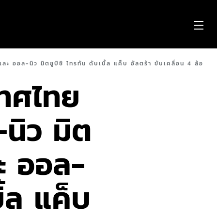
OP
ME
 ออล-นิว มิตซูบิชิ ไทรทัน ดับเบิ้ล แค็บ อัลตร้า ขับเคลื่อน 4 ล้อ
เทศไทย
นิว มิต
ละ ออล-
ิ้ล แค็บ