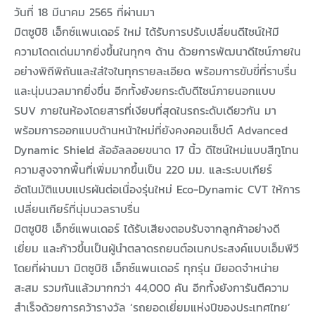
วันที่ 18 มีนาคม 2565 ที่ผ่านมา
มิตซูบิชิ เอ็กซ์แพนเดอร์ ใหม่ ได้รับการปรับเปลี่ยนดีไซน์ให้มี
ความโดดเด่นมากยิ่งขึ้นในทุกๆ ด้าน ด้วยการพัฒนาดีไซน์ภายใน
อย่างพิถีพิถันและใส่ใจในทุกรายละเอียด พร้อมการขับขี่ที่ราบรื่น
และนุ่มนวลมากยิ่งขึ่น อีกทั้งยังยกระดับดีไซน์ภายนอกแบบ
SUV ภายในห้องโดยสารที่เงียบที่สุดในรถระดับเดียวกัน มา
พร้อมการออกแบบด้านหน้าใหม่ที่ยังคงคอนเซ็ปต์ Advanced
Dynamic Shield ล้ออัลลอยขนาด 17 นิ้ว ดีไซน์ใหม่แบบสีทูโทน
ความสูงจากพื้นที่เพิ่มมากขึ้นเป็น 220 มม. และระบบเกียร์
อัตโนมัติแบบแปรผันต่อเนื่องรุ่นใหม่ Eco-Dynamic CVT ให้การ
เปลี่ยนเกียร์ที่นุ่มนวลราบรื่น
มิตซูบิชิ เอ็กซ์แพนเดอร์ ได้รับเสียงตอบรับจากลูกค้าอย่างดี
เยี่ยม และก้าวขึ้นเป็นผู้นำตลาดรถยนต์อเนกประสงค์แบบเอ็มพีวี
โดยที่ผ่านมา มิตซูบิชิ เอ็กซ์แพนเดอร์ ทุกรุ่น มียอดจำหน่าย
สะสม รวมกันแล้วมากกว่า 44,000 คัน อีกทั้งยังการันตีความ
สำเร็จด้วยการคว้ารางวัล ‘รถยอดเยี่ยมแห่งปีของประเทศไทย’