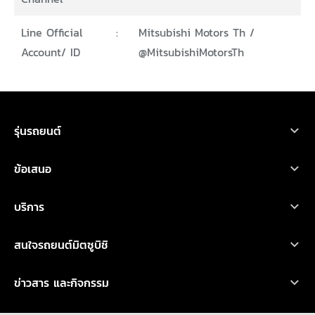
Line Official
:
Mitsubishi Motors Th /
Account/ ID
@MitsubishiMotorsTh
ขอใบเสนอราคา
ทดลองขับ
โบรชัวร์
ออกแบบรถ
รุ่นรถยนต์
รถยนต์มิตซูบิชิ ทุกรุ่น
ข้อเสนอ
เอ็กซ์ฟอร์ส เอชอีวี
โปรโมชั่น
บริการ
ไทรทัน
ออกแบบรถ
บริการหลังการขาย
เอ็กซ์แพนเดอร์ เอชอีวี ใหม่
สนใจรถยนต์มิตซูบิชิ
อุปกรณ์ตกแต่ง
การรับประกันคุณภาพ
เอ็กซ์แพนเดอร์ ครอส เอชอีวี ใหม่
ทดลองขับ
คำนวณค่าใช้จ่ายเบื้องต้น
ข่าวสาร และกิจกรรม
น้ำมันเครื่องและเคมีภัณฑ์
ปาเจโร สปอร์ต
ค้นหาผู้จำหน่าย
ข่าวสารล่าสุด