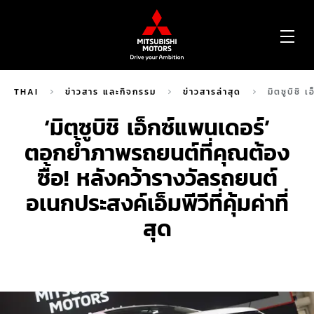
OP
ME
THAI
ข่าวสาร และกิจกรรม
ข่าวสารล่าสุด
มิตซูบิชิ 
‘มิตซูบิชิ เอ็กซ์แพนเดอร์’
ตอกย้ำภาพรถยนต์ที่คุณต้อง
ซื้อ! หลังคว้ารางวัลรถยนต์
อเนกประสงค์เอ็มพีวีที่คุ้มค่าที่
สุด