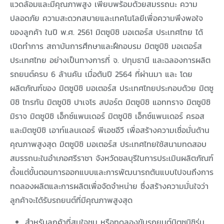
แวดล้อมและมีคุณภาพสูง เพียบพร้อมด้วยสมรรถนะ ความ
ปลอดภัย ความสะดวกสบายและเทคโนโลยีเพื่อความพึงพอใจ
ของลูกค้า ในปี พ.ศ. 2561 มิตซูบิชิ มอเตอร์ส ประเทศไทย ได้
เปิดทำการ สถาบันการศึกษาและฝึกอบรม มิตซูบิชิ มอเตอร์ส
ประเทศไทย อย่างเป็นทางการที่ จ. ปทุมธานี และฉลองการผลิต
รถยนต์ครบ 6 ล้านคัน เมื่อต้นปี 2564 ที่ผ่านมา และ โดย
ผลิตภัณฑ์ของ มิตซูบิชิ มอเตอร์ส ประเทศไทยประกอบด้วย มิตซู
บิชิ ไทรทัน มิตซูบิชิ ปาเจโร สปอร์ต มิตซูบิชิ แอททราจ มิตซูบิชิ
มิราจ มิตซูบิชิ เอ็กซ์แพนเดอร์ มิตซูบิชิ เอ็กซ์แพนเดอร์ ครอส
และมิตซูบิชิ เอาท์แลนเดอร์ พีเอชอีวี เพื่อสร้างความเชื่อมั่นด้าน
คุณภาพสูงสุด มิตซูบิชิ มอเตอร์ส ประเทศไทยใช้สนามทดสอบ
สมรรถนะในอำเภอศรีราชา จังหวัดชลบุรีในการประเมินผลิตภัณฑ์
ตั้งแต่ขั้นตอนการออกแบบและการพัฒนารถต้นแบบไปจนถึงการ
ทดลองผลิตและการผลิตเพื่อจัดจำหน่าย ซึ่งสร้างความมั่นใจว่า
ลูกค้าจะได้รับรถยนต์ที่มีคุณภาพสูงสุด
สำหรับลูกค้าที่สนใจชม หรือทดลองขับรถยนต์มิตซูบิชิรุ่น