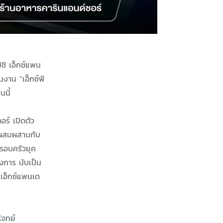
ชิ เอ็กซ์แพน
นงาน “เอ็กซ์พี
นนี้
อร์ เปิดตัว
ต ผสมผสานกับ
รอบครัวยุค
งการ นับเป็น
 เอ็กซ์แพนเด
โจทย์