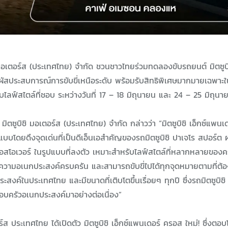
ิ มอเตอร์ส (ประเทศไทย) จำกัด ชวนชาวไทยร่วมทดลองขับรถยนต์ มิตซูบิ
ัมผัสประสบการณ์การขับขี่เหนือระดับ พร้อมรับสิทธิพิเศษมากมายเฉพาะใ
ไลฟ์สไตล์ที่ชอบ ระหว่างวันที่ 17 – 18 มิถุนายน และ 24 – 25 มิถุนาย
 มิตซูบิชิ มอเตอร์ส (ประเทศไทย) จำกัด กล่าวว่า “มิตซูบิชิ เอ็กซ์แพนเด
กแบบโดยดึงจุดเด่นที่เป็นดีเอ็นเอสำคัญของรถมิตซูบิชิ ปาเจโร สปอร์
สโอเวอร์ ในรูปแบบที่ลงตัว เหมาะสำหรับไลฟ์สไตล์ที่หลากหลายของค
ง ความอเนกประสงค์ครบครัน และสามารถขับขี่ไปได้ทุกจุดหมายตามที่ต้อ
ค์ในประเทศไทย และมีขนาดที่เติบโตขึ้นเรื่อยๆ ทุกปี ซึ่งรถมิตซูบิชิ
บครัวอเนกประสงค์มาอย่างต่อเนื่อง”
อร์ส ประเทศไทย ได้เปิดตัว มิตซูบิชิ เอ็กซ์แพนเดอร์ ครอส ใหม่! ซึ่งตอบ