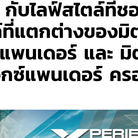
ช่ กับไลฟ์สไตล์ที่
์ที่แตกต่างของมิตซ
์แพนเดอร์ และ มิต
อ็กซ์แพนเดอร์ คร