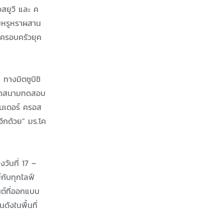
อสยูวี และ ค
ามหรูหราผสาน
งครอบครัวยุค
ทางมิตซูบิชิ
มจัดสนามทดสอบ
พนเดอร์ ครอส
อีกด้วย” มร.โค
วันที่ 17 –
กับทุกไลฟ์
ต์ที่ออกแบบ
ดังในพื้นที่