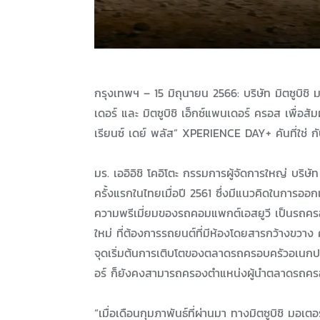
กรุงเทพฯ – 15 มิถุนายน 2566: บริษัท มิตซูบิช
เดอร์ และ มิตซูบิชิ เอ็กซ์แพนเดอร์ ครอส เพื่อส
เรียนซ์ เดย์ พลัส” XPERIENCE DAY+ คันที่ใช่ กับ
มร. เออิอิชิ โคอิโตะ กรรมการผู้จัดการใหญ่ บริษัท
ครั้งแรกในไทยเมื่อปี 2561 ซึ่งมีแนวคิดในการออ
ความพรีเมี่ยมของรถคอมแพกต์เอสยูวี เป็นรถครอ
ใหม่ ที่ต้องการรถยนต์ที่มีห้องโดยสารกว้างขวา
จุดเริ่มต้นการเติบโตของตลาดรถครอบครัวอเนกประสง
อร์ ก็ยังคงสามารถครองตำแหน่งผู้นำตลาดรถครอ
“เมื่อเดือนกุมภาพันธ์ที่ผ่านมา ทางมิตซูบิชิ มอเต