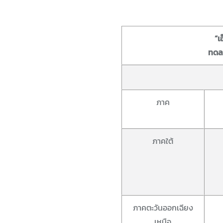
“เ
ทดลอ
ภาค
ภาคใต้
ภาคตะวันออกเฉียง
เหนือ