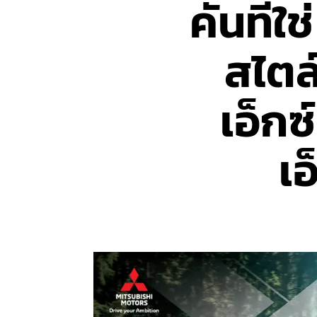
คันที่ใ
สไตล
เอ็กซ
เ