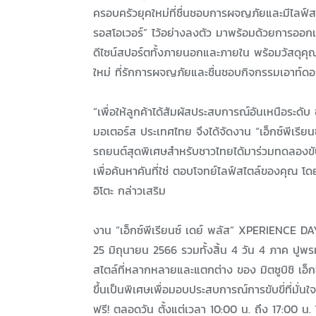
ครอบครัวยุคใหม่ที่ชื่นชอบการผจญภัยและมีไลฟ์สไต
รอสโอเวอร์” ไว้อย่างลงตัว มาพร้อมด้วยการออ
ดีไซน์สปอร์ตทั้งภายนอกและภายใน พร้อมวัสดุคุ
ใหม่ ที่รักการผจญภัยและชื่นชอบกิจกรรมเอาท์ดอร
“เพื่อให้ลูกค้าได้สัมผัสประสบการณ์อันเหนือระดั
มอเตอร์ส ประเทศไทย จึงได้จัดงาน “เอ็กซ์พีเรี
รถยนต์สุดพิเศษสำหรับชาวไทยได้มาร่วมทดลองขับรถ
เพื่อค้นหาคันที่ใช่ ตอบโจทย์ไลฟ์สไตล์ของคุณ โด
อิโตะ กล่าวเสริม
งาน “เอ็กซ์พีเรียนซ์ เดย์ พลัส” XPERIENCE DAY+ ค
25 มิถุนายน 2566 รวมทั้งสิ้น 4 วัน 4 ภาค ปูพร
สไตล์ที่หลากหลายและแตกต่าง ของ มิตซูบิชิ เอ
ขึ้นเป็นพิเศษเพื่อมอบประสบการณ์การขับขี่ที่มั่นใ
ฟรี! ตลอดวัน ตั้งแต่เวลา 10:00 น. ถึง 17:00 น. 