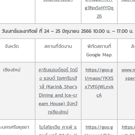
g3fexSxHYQq
26
วันเสาร์และอาทิตย์ ที่ 24 – 25 มิถุนายน 2566 10.00 น. – 17.00 น.
จังหวัด
สถานที่จัดงาน
พิกัดสถานที่
ล
Google Map:
เชียงใหม่
คารินแอนด์ชอร์ ไดนิ่
https://goo.g
www.m
ง แอนด์ ไอศกรีมเฮ้
l/maps/YKXS
xper
าส์ (Karin& Shor's
x7VfGjWLnvk
Dining and Ice-cr
cA
eam House) จังหวั
ดเชียงใหม่
ะนครศรีอยุธยา
โมโสโยเดีย คาเฟ่ แ
https://goo.g
https