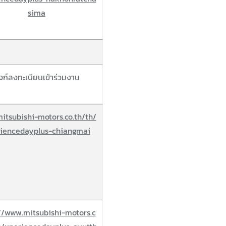
sima
ิงก์ลงทะเบียนเข้าร่วมงาน
itsubishi-motors.co.th/th/
iencedayplus-chiangmai
://www.mitsubishi-motors.c