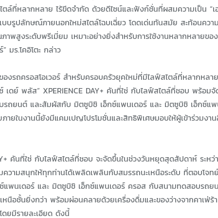
ล์ที่หลากหลาย ไร้ขีดจำกัด ด้วยดีไซน์และฟังก์ชั่นที่ผสมความเป็น “เ
กแบบรูปลักษณ์ภายนอกใหม่สไตล์โฉบเฉี่ยว โดดเด่นทันสมัย สะท้อนคว
ณภาพสูงระดับพรีเมี่ยม เหมาะอย่างยิ่งสำหรับการใช้งานหลากหลายขอ
์” มร.โคอิโตะ กล่าว
บ ของรถครอสโอเวอร์ สำหรับครอบครัวยุคใหม่ที่มีไลฟ์สไตล์ที่หลากหลาย 
ยนซ์ เดย์ พลัส” XPERIENCE DAY+ คันที่ใช่ กับไลฟ์สไตล์ที่ชอบ พร้อ
ยนต์ และสัมผัสกับ มิตซูบิชิ เอ็กซ์แพนเดอร์ และ มิตซูบิชิ เอ็กซ์แ
ยภายในงานนี้ยังมีแคมเปญโปรโมชั่นและสิทธิพิเศษมอบให้ผู้เข้าร่วมงาน
ันที่ใช่ กับไลฟ์สไตล์ที่ชอบ จะจัดขึ้นในช่วงวันหยุดสุดสัปดาห์ ระหว่าง
มความสนุกให้ทุกท่านได้เพลิดเพลินกับสมรรถนะเหนือระดับ ที่ตอบโจทย์
็กซ์แพนเดอร์ และ มิตซูบิชิ เอ็กซ์แพนเดอร์ ครอส กับสนามทดสอบรถยน
จเหนือชั้นยิ่งกว่า พร้อมผ่อนคลายด้วยเครื่องดื่มและของว่างจากคาเฟ่ร้าน
โดยมีรายละเอียด ดังนี้