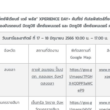
อ็กซ์พีเรียนซ์ เดย์ พลัส” XPERIENCE DAY+ คันที่ใช่ กับไลฟ์สไตล์ที่
งขับรถยนต์ มิตซูบิชิ เอ็กซ์แพนเดอร์ และ มิตซูบิชิ เอ็กซ์แพนเดอร์
วันเสาร์และอาทิตย์ ที่ 17 – 18 มิถุนายน 2566 10.00 น. – 17.00 น.
จังหวัด
สถานที่จัดงาน
พิกัดสถานที่
ล
Google Map:
สงขลา
คาเฟ่ อเมซอน ปั๊มป
https://goo.g
www.m
ตท. คลองแห จังหวั
l/maps/7FGH
xp
ดสงขลา
X4QDPP3aWC
eP9
นครราชสีมา
เซ็นทรัล โคราช จังห
https://goo.g
www.m
วัดนครราชสีมา
l/maps/HViY
xperi