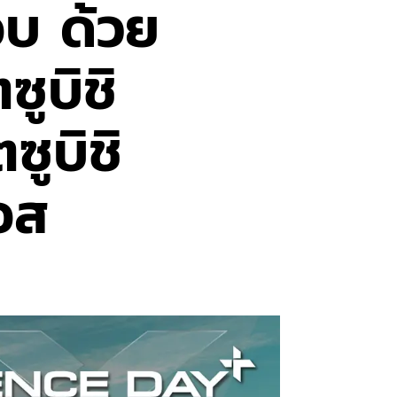
ชอบ ด้วย
ูบิชิ
ซูบิชิ
อส