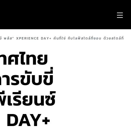
OP
ME
ย์ พลัส” XPERIENCE DAY+ คันที่ใช่ กับไลฟ์สไตล์ที่ชอบ ด้วยสไตล์ที่
เทศไทย
รขับขี่
ีเรียนซ์
E DAY+