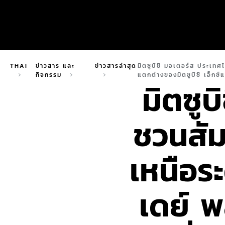
THAI
ข่าวสาร และ
ข่าวสารล่าสุด
มิตซูบิชิ มอเตอร์ส ประเทศไ
กิจกรรม
แตกต่างของมิตซูบิชิ เอ็กซ์
มิตซู
ชวนสัม
เหนือระ
เดย์ 