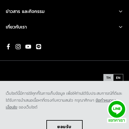
การรับประกันคุณภาพ
เอ็กซ์แพนเดอร์ ครอส เอชอีวี ใหม่
ทดลองขับ
คำนวณค่าใช้จ่ายเบื้องต้น
ข่าวสาร และกิจกรรม
น้ำมันเครื่องและเคมีภัณฑ์
ปาเจโร สปอร์ต
ค้นหาผู้จำหน่าย
ข่าวสารล่าสุด
ตรวจสอบ/ปรับปรุงคุณภาพ
เกี่ยวกับเรา
แอททราจ
ดาวน์โหลดโบรชัวร์
กิจกรรมการตลาด
ประวัติองค์กร
มิราจ
ขอใบเสนอราคา
กิจกรรมเพื่อสังคม และ มูลนิธิ มิตซูบิชิ มอเตอร์ส ประเทศไทย
พันธกิจ
ความเป็นมาของมิตซูบิชิ
นวัตกรรม
TH
EN
รถต้นแบบ
ข้อกำหนดและเงื่อนไข
นโยบายคุ้มครองข้อมูลส่วนบุคคล
เว็บไซต์นี้มีการใช้คุกกี้ในการเก็บข้อมูล เพื่อให้ท่านได้รับประสบการณ์ที่ดีและ
ติดต่อเรา
นโยบายคุ้มครองข้อมูลส่วนบุคคลสำหรับกล้องโทรทัศน์วงจรปิด
ได้รับการนำเสนอเนื้อหาที่ตรงกับความสนใจ กรุณาศึกษา
ข้อกำหนดและ
ร่วมงานกับเรา
นโยบายคุ้มครองข้อมูลส่วนบุคคลสำหรับพันธมิตรทางธุรกิจ
เงื่อนไข
ของเว็บไซต์
© Mitsubishi Motors Corporation 2019. All rights reserved.
ยอมรับ