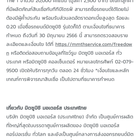
The 1 จำนวน 20,000 คะแนน (มูลค่า 2,500 บาท) ขณะที่ลูกค้า
ที่มีผลิตภัณฑ์สินเชื่อกับทีทีบีไดรฟ์ สามารถซื้อรถยนต์ได้โดยไม่
ต้องมีผู้ค้ำประกัน พร้อมรับส่วนลดอัตราดอกเบี้ยสูงสุด ร้อยละ
0.20 เมื่อซื้อรถยนต์มิตซูบิชิ รุ่นใดก็ได้ ตามเงื่อนไขที่ธนาคาร
กำหนด ถึงวันที่ 30 มิถุนายน 2566 นี้ สามารถตรวจสอบราย
ละเอียดและเงื่อนไข ได้ที่
https://mmthservice.com/freedow
n
หรือติดต่อสอบถามข้อมูลที่โชว์รูม มิตซูบิชิ มอเตอร์ส ทั่ว
ประเทศ หรือมิตซูบิชิ คอลเซ็นเตอร์ หมายเลขโทรศัพท์ 02-079-
9500 เปิดให้บริการทุกวัน ตลอด 24 ชั่วโมง *เงื่อนไขและหลัก
เกณฑ์การพิจารณาสินเชื่อ เป็นไปตามที่ธนาคารกำหนด
เกี่ยวกับ มิตซูบิชิ มอเตอร์ส ประเทศไทย
บริษัท มิตซูบิชิ มอเตอร์ส (ประเทศไทย) จำกัด เป็นศูนย์การผลิต
ที่ใหญ่ที่สุดในบรรดาศูนย์การผลิตของ มิตซูบิชิ มอเตอร์ส
คอร์ปอเรชั่น ทั่วโลก และยังเป็นศูนย์กลางการส่งออกรถยนต์มิต