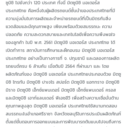
ซูบิชิ ไปยังกว่า 120 ประเทศ ทั้งนี้ มิตซูบิชิ มอเตอร์ส
ประเทศไทย คือหนึ่งในผู้ผลิตรถยนต์ชั้นนำของประเทศไทยที่มี
ความมุ่งมั่นในการผลิตและจำหน่ายรถยนต์ที่เป็นมิตรกับสิ่ง
แวดล้อมและมีคุณภาพสูง เพียบพร้อมด้วยสมรรถนะ ความ
ปลอดภัย ความสะดวกสบายและเทคโนโลยีเพื่อความพึงพอใจ
ของลูกค้า ในปี พ.ศ. 2561 มิตซูบิชิ มอเตอร์ส ประเทศไทย ได้
เปิดทำการ สถาบันการศึกษาและฝึกอบรม มิตซูบิชิ มอเตอร์ส
ประเทศไทย อย่างเป็นทางการที่ จ. ปทุมธานี และฉลองการผลิต
รถยนต์ครบ 6 ล้านคัน เมื่อต้นปี 2564 ที่ผ่านมา และ โดย
ผลิตภัณฑ์ของ มิตซูบิชิ มอเตอร์ส ประเทศไทยประกอบด้วย มิตซู
บิชิ ไทรทัน มิตซูบิชิ ปาเจโร สปอร์ต มิตซูบิชิ แอททราจ มิตซูบิชิ
มิราจ มิตซูบิชิ เอ็กซ์แพนเดอร์ มิตซูบิชิ เอ็กซ์แพนเดอร์ ครอส
และมิตซูบิชิ เอาท์แลนเดอร์ พีเอชอีวี เพื่อสร้างความเชื่อมั่นด้าน
คุณภาพสูงสุด มิตซูบิชิ มอเตอร์ส ประเทศไทยใช้สนามทดสอบ
สมรรถนะในอำเภอศรีราชา จังหวัดชลบุรีในการประเมินผลิตภัณฑ์
ตั้งแต่ขั้นตอนการออกแบบและการพัฒนารถต้นแบบไปจนถึงการ