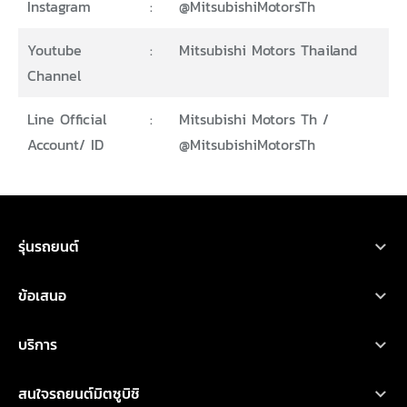
Instagram
:
@MitsubishiMotorsTh
Youtube
:
Mitsubishi Motors Thailand
Channel
Line Official
:
Mitsubishi Motors Th /
Account/ ID
@MitsubishiMotorsTh
ขอใบเสนอราคา
ทดลองขับ
โบรชัวร์
ออกแบบรถ
รุ่นรถยนต์
รถยนต์มิตซูบิชิ ทุกรุ่น
ข้อเสนอ
เอ็กซ์ฟอร์ส เอชอีวี
โปรโมชั่น
บริการ
ไทรทัน
ออกแบบรถ
บริการหลังการขาย
เอ็กซ์แพนเดอร์ เอชอีวี ใหม่
สนใจรถยนต์มิตซูบิชิ
อุปกรณ์ตกแต่ง