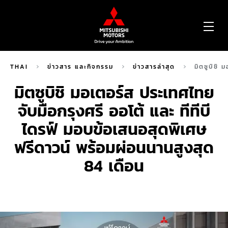
OP
ME
THAI
ข่าวสาร และกิจกรรม
ข่าวสารล่าสุด
มิตซูบิชิ
มิตซูบิชิ มอเตอร์ส ประเทศไทย
จับมือกรุงศรี ออโต้ และ ทีทีบี
ไดรฟ์ มอบข้อเสนอสุดพิเศษ
ฟรีดาวน์ พร้อมผ่อนนานสูงสุด
84 เดือน