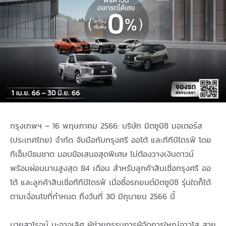
กรุงเทพฯ – 16 พฤษภาคม 2566: บริษัท มิตซูบิชิ มอเตอร์ส
(ประเทศไทย) จำกัด จับมือกับกรุงศรี ออโต้ และทีทีบีไดรฟ์ โดย
ทีเอ็มบีธนชาต มอบข้อเสนอสุดพิเศษ ไม่ต้องวางเงินดาวน์
พร้อมผ่อนนานสูงสุด 84 เดือน สำหรับลูกค้าสินเชื่อกรุงศรี ออ
โต้ และลูกค้าสินเชื่อทีทีบีไดรฟ์ เมื่อซื้อรถยนต์มิตซูบิชิ รุ่นใดก็ได้
ตามเงื่อนไขที่กำหนด ถึงวันที่ 30 มิถุนายน 2566 นี้
นายสาโรจน์ มะอาจเลิศ ผู้ช่วยกรรมการผู้จัดการใหญ่อาวุโส สาย