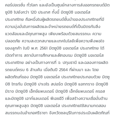
คอร์ปอเรชั่น ทั่วโลก และยังเป็นศูนย์กลางการส่งออกรถยนต์มิต
ซูบิชิ ไปยังกว่า 120 ประเทศ ทั้งนี้ มิตซูบิชิ มอเตอร์ส
ประเทศไทย คือหนึ่งในผู้ผลิตรถยนต์ชั้นนำของประเทศไทยที่มี
ความมุ่งมั่นในการผลิตและจำหน่ายรถยนต์ที่เป็นมิตรกับสิ่ง
แวดล้อมและมีคุณภาพสูง เพียบพร้อมด้วยสมรรถนะ ความ
ปลอดภัย ความสะดวกสบายและเทคโนโลยีเพื่อความพึงพอใจ
ของลูกค้า ในปี พ.ศ. 2561 มิตซูบิชิ มอเตอร์ส ประเทศไทย ได้
เปิดทำการ สถาบันการศึกษาและฝึกอบรม มิตซูบิชิ มอเตอร์ส
ประเทศไทย อย่างเป็นทางการที่ จ. ปทุมธานี และฉลองการผลิต
รถยนต์ครบ 6 ล้านคัน เมื่อต้นปี 2564 ที่ผ่านมา และ โดย
ผลิตภัณฑ์ของ มิตซูบิชิ มอเตอร์ส ประเทศไทยประกอบด้วย มิตซู
บิชิ ไทรทัน มิตซูบิชิ ปาเจโร สปอร์ต มิตซูบิชิ แอททราจ มิตซูบิชิ
มิราจ มิตซูบิชิ เอ็กซ์แพนเดอร์ มิตซูบิชิ เอ็กซ์แพนเดอร์ ครอส
และมิตซูบิชิ เอาท์แลนเดอร์ พีเอชอีวี เพื่อสร้างความเชื่อมั่นด้าน
คุณภาพสูงสุด มิตซูบิชิ มอเตอร์ส ประเทศไทยใช้สนามทดสอบ
สมรรถนะในอำเภอศรีราชา จังหวัดชลบุรีในการประเมินผลิตภัณฑ์