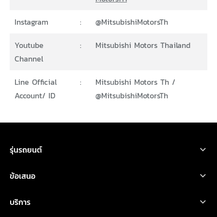
Instagram
:
@MitsubishiMotorsTh
Youtube
:
Mitsubishi Motors Thailand
Channel
Line Official
:
Mitsubishi Motors Th /
Account/ ID
@MitsubishiMotorsTh
ขอใบเสนอราคา
ทดลองขับ
โบรชัวร์
ออกแบบรถ
รุ่นรถยนต์
รถยนต์มิตซูบิชิ ทุกรุ่น
ข้อเสนอ
เอ็กซ์ฟอร์ส เอชอีวี
โปรโมชั่น
บริการ
ไทรทัน
ออกแบบรถ