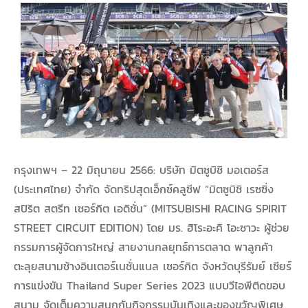
กรุงเทพฯ – 22 มิถุนายน 2566: บริษัท มิตซูบิชิ มอเตอร์ส
(ประเทศไทย) จำกัด จัดทริปสุดเอ็กซ์คลูซีฟ “มิตซูบิชิ เรซซิ่ง
สปิริต สตรีท เซอร์กิต เอดิชั่น” (MITSUBISHI RACING SPIRIT
STREET CIRCUIT EDITION) โดย มร. ฮิโระอะคิ โอะซาวะ ผู้ช่วย
กรรมการผู้จัดการใหญ่ สายงานกลยุทธ์การตลาด พาลูกค้า
ตะลุยสนามช้างอินเตอร์เนชั่นแนล เซอร์กิต จังหวัดบุรีรัมย์ เชียร์
การแข่งขัน Thailand Super Series 2023 แบบวีไอพีติดขอบ
สนาม จัดเต็มความสนุกกับกิจกรรมบันเทิงและของขวัญพิเศษ