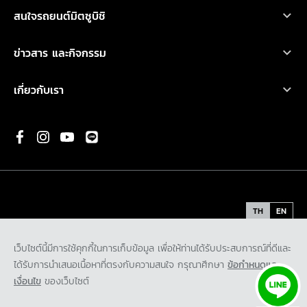
บริการหลังการขาย
เอ็กซ์แพนเดอร์ เอชอีวี ใหม่
สนใจรถยนต์มิตซูบิชิ
อุปกรณ์ตกแต่ง
การรับประกันคุณภาพ
เอ็กซ์แพนเดอร์ ครอส เอชอีวี ใหม่
ทดลองขับ
คำนวณค่าใช้จ่ายเบื้องต้น
ข่าวสาร และกิจกรรม
น้ำมันเครื่องและเคมีภัณฑ์
ปาเจโร สปอร์ต
ค้นหาผู้จำหน่าย
ข่าวสารล่าสุด
ตรวจสอบ/ปรับปรุงคุณภาพ
เกี่ยวกับเรา
แอททราจ
ดาวน์โหลดโบรชัวร์
กิจกรรมการตลาด
ประวัติองค์กร
มิราจ
ขอใบเสนอราคา
กิจกรรมเพื่อสังคม และ มูลนิธิ มิตซูบิชิ มอเตอร์ส ประเทศไทย
พันธกิจ
ความเป็นมาของมิตซูบิชิ
นวัตกรรม
TH
EN
รถต้นแบบ
ข้อกำหนดและเงื่อนไข
นโยบายคุ้มครองข้อมูลส่วนบุคคล
เว็บไซต์นี้มีการใช้คุกกี้ในการเก็บข้อมูล เพื่อให้ท่านได้รับประสบการณ์ที่ดีและ
ติดต่อเรา
นโยบายคุ้มครองข้อมูลส่วนบุคคลสำหรับกล้องโทรทัศน์วงจรปิด
ได้รับการนำเสนอเนื้อหาที่ตรงกับความสนใจ กรุณาศึกษา
ข้อกำหนดและ
ร่วมงานกับเรา
นโยบายคุ้มครองข้อมูลส่วนบุคคลสำหรับพันธมิตรทางธุรกิจ
เงื่อนไข
ของเว็บไซต์