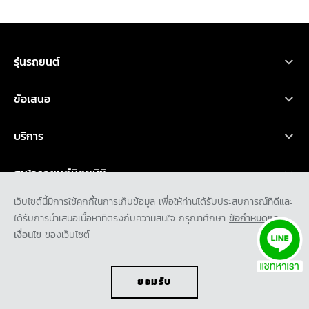
ขอใบเสนอราคา
ทดลองขับ
โบรชัวร์
ออกแบบรถ
รุ่นรถยนต์
รถยนต์มิตซูบิชิ ทุกรุ่น
ข้อเสนอ
เอ็กซ์ฟอร์ส เอชอีวี
โปรโมชั่น
บริการ
ไทรทัน
ออกแบบรถ
บริการหลังการขาย
เอ็กซ์แพนเดอร์ เอชอีวี ใหม่
สนใจรถยนต์มิตซูบิชิ
อุปกรณ์ตกแต่ง
การรับประกันคุณภาพ
เอ็กซ์แพนเดอร์ ครอส เอชอีวี ใหม่
ทดลองขับ
เว็บไซต์นี้มีการใช้คุกกี้ในการเก็บข้อมูล เพื่อให้ท่านได้รับประสบการณ์ที่ดีและ
คำนวณค่าใช้จ่ายเบื้องต้น
ข่าวสาร และกิจกรรม
น้ำมันเครื่องและเคมีภัณฑ์
ได้รับการนำเสนอเนื้อหาที่ตรงกับความสนใจ กรุณาศึกษา
ข้อกำหนดและ
ปาเจโร สปอร์ต
ค้นหาผู้จำหน่าย
เงื่อนไข
ของเว็บไซต์
ข่าวสารล่าสุด
ตรวจสอบ/ปรับปรุงคุณภาพ
เกี่ยวกับเรา
แอททราจ
ดาวน์โหลดโบรชัวร์
กิจกรรมการตลาด
ประวัติองค์กร
มิราจ
ขอใบเสนอราคา
ยอมรับ
กิจกรรมเพื่อสังคม และ มูลนิธิ มิตซูบิชิ มอเตอร์ส ประเทศไทย
พันธกิจ