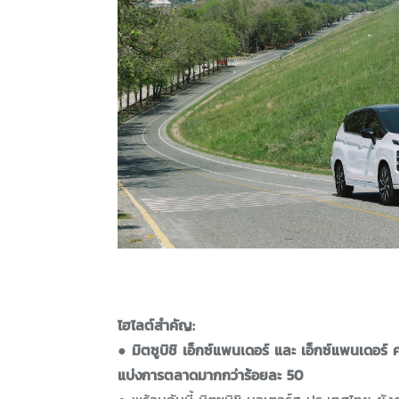
ไฮไลต์สำคัญ:
● มิตซูบิชิ เอ็กซ์แพนเดอร์ และ เอ็กซ์แพนเดอร
แบ่งการตลาดมากกว่าร้อยละ 50