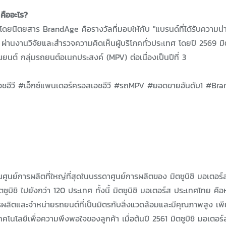
คืออะไร?
ยนิตยสาร BrandAge คือรางวัลที่มอบให้กับ "แบรนด์ที่ได้รับความน่าเ
จ ผ่านงานวิจัยและสำรวจความคิดเห็นผู้บริโภคทั่วประเทศ โดยปี 2569 มิ
นต์ กลุ่มรถยนต์อเนกประสงค์ (MPV) ต่อเนื่องเป็นปีที่ 3
์เอชอีวี #เอ็กซ์แพนเดอร์ครอสเอชอีวี #รถMPV #ยอดขายอันดับ1 #Br
นศูนย์การผลิตที่ใหญ่ที่สุดในบรรดาศูนย์การผลิตของ มิตซูบิชิ มอเตอร์
บิชิ ไปยังกว่า 120 ประเทศ ทั้งนี้ มิตซูบิชิ มอเตอร์ส ประเทศไทย คือหน
ารผลิตและจำหน่ายรถยนต์ที่เป็นมิตรกับสิ่งแวดล้อมและมีคุณภาพสูง เพ
ลยีเพื่อความพึงพอใจของลูกค้า เมื่อต้นปี 2561 มิตซูบิชิ มอเตอร