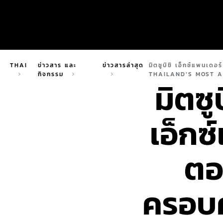
THAI
ข่าวสาร และ
ข่าวสารล่าสุด
มิตซูบิชิ เอ็กซ์แพนเด
กิจกรรม
THAILAND’S MOST ADM
มิตซู
เอ็กซ
ตอ
ครอบค