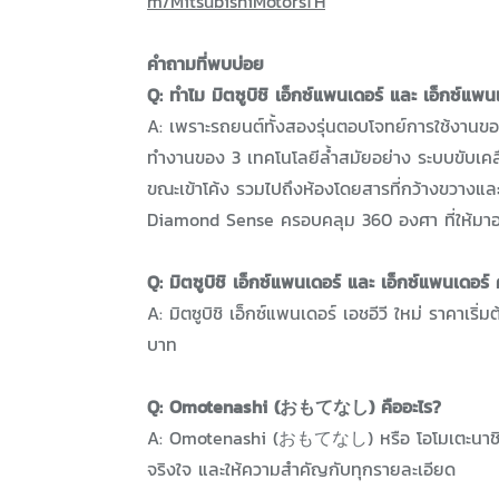
m/MitsubishiMotorsTH
คำถามที่พบบ่อย
Q: ทำไม มิตซูบิชิ เอ็กซ์แพนเดอร์ และ เอ็กซ์แพ
A: เพราะรถยนต์ทั้งสองรุ่นตอบโจทย์การใช้งานข
ทำงานของ 3 เทคโนโลยีล้ำสมัยอย่าง ระบบขับเคล
ขณะเข้าโค้ง รวมไปถึงห้องโดยสารที่กว้างขวา
Diamond Sense ครอบคลุม 360 องศา ที่ให้มาอ
Q: มิตซูบิชิ เอ็กซ์แพนเดอร์ และ เอ็กซ์แพนเดอร์ คร
A: มิตซูบิชิ เอ็กซ์แพนเดอร์ เอชอีวี ใหม่ ราคาเร
บาท
Q: Omotenashi (おもてなし) คืออะไร?
A: Omotenashi (おもてなし) หรือ โอโมเตะนาชิ คื
จริงใจ และให้ความสำคัญกับทุกรายละเอียด