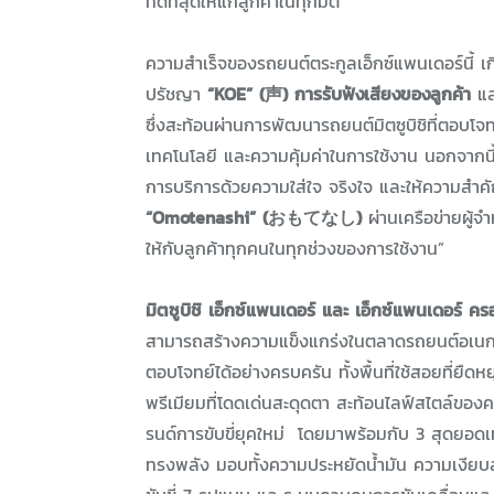
ที่ดีที่สุดให้แก่ลูกค้าในทุกมิติ
ความสำเร็จของรถยนต์ตระกูลเอ็กซ์แพนเดอร์นี้ 
ปรัชญา
“KOE” (声) การรับฟังเสียงของลูกค้า
แ
ซึ่งสะท้อนผ่านการพัฒนารถยนต์มิตซูบิชิที่ตอบ
เทคโนโลยี และความคุ้มค่าในการใช้งาน นอกจาก
การบริการด้วยความใส่ใจ จริงใจ และให้ความสำ
“Omotenashi” (おもてなし)
ผ่านเครือข่ายผู้จ
ให้กับลูกค้าทุกคนในทุกช่วงของการใช้งาน”
มิตซูบิชิ เอ็กซ์แพนเดอร์ และ เอ็กซ์แพนเดอร์ คร
สามารถสร้างความแข็งแกร่งในตลาดรถยนต์อเนกประ
ตอบโจทย์ได้อย่างครบครัน ทั้งพื้นที่ใช้สอยที่ย
พรีเมียมที่โดดเด่นสะดุดตา สะท้อนไลฟ์สไตล์ของค
รนด์การขับขี่ยุคใหม่ โดยมาพร้อมกับ 3 สุดยอด
ทรงพลัง มอบทั้งความประหยัดน้ำมัน ความเงียบ