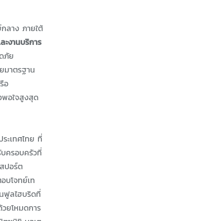
ย์กลาง ภายใต้
ละงานบริการ
ดภัย
้วยมาตรฐาน
รือ
ึงพอใจสูงสุด
ประเทศไทย ที่
บครอบครัวที่
์สปอร์ต
้ตอบโจทย์เท
นฟูลไฮบริดที่
งด้วยโหมดการ