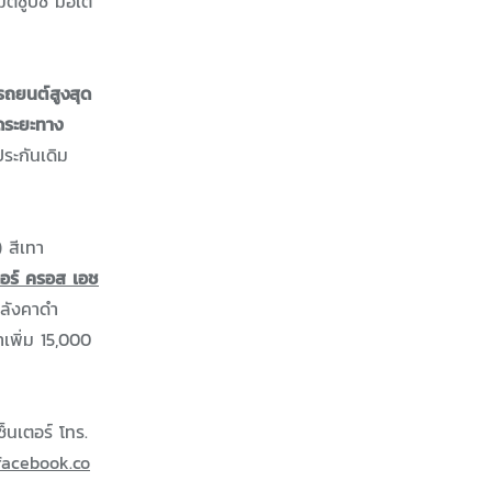
ตซูบิชิ มอเต
รถยนต์สูงสุด
ัดระยะทาง
ประกันเดิม
) สีเทา
ดอร์ ครอส เอช
หลังคาดำ
เพิ่ม 15,000
ซ็นเตอร์ โทร.
acebook.co