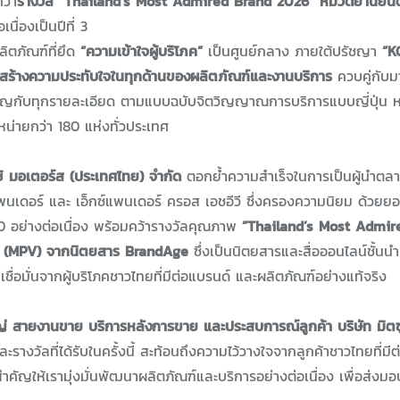
ว้า
รางวัล “Thailand’s Most Admired Brand 2026” หมวดยานยนต์
เนื่องเป็นปีที่ 3
ิตภัณฑ์ที่ยึด
“ความเข้าใจผู้บริโภค”
เป็นศูนย์กลาง ภายใต้ปรัชญา
“K
้างความประทับใจในทุกด้านของผลิตภัณฑ์และงานบริการ
ควบคู่กับ
ำคัญกับทุกรายละเอียด ตามแบบฉบับจิตวิญญาณการบริการแบบญี่ปุ่น ห
ำหน่ายกว่า 180 แห่งทั่วประเทศ
ิ มอเตอร์ส (ประเทศไทย) จำกัด
ตอกย้ำความสำเร็จในการเป็นผู้นำตล
ซ์แพนเดอร์ และ เอ็กซ์แพนเดอร์ ครอส เอชอีวี ซึ่งครองความนิยม ด้วยย
0 อย่างต่อเนื่อง พร้อมคว้ารางวัลคุณภาพ
”Thailand’s Most Admir
 (MPV)
จากนิตยสาร BrandAge
ซึ่งเป็นนิตยสารและสื่อออนไลน์ชั้น
เชื่อมั่นจากผู้บริโภคชาวไทยที่มีต่อแบรนด์ และผลิตภัณฑ์อย่างแท้จริง
่ สายงานขาย บริการหลังการขาย และประสบการณ์ลูกค้า บริษัท มิตซู
ะรางวัลที่ได้รับในครั้งนี้ สะท้อนถึงความไว้วางใจจากลูกค้าชาวไทยที่มี
ันสำคัญให้เรามุ่งมั่นพัฒนาผลิตภัณฑ์และบริการอย่างต่อเนื่อง เพื่อส่