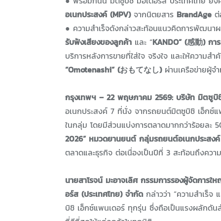
● พร้อมกันนี้ มิตซูบิชิ มอเตอร์ส ประเทศไทย ยังค
อเนกประสงค์ (MPV)
จากนิตยสาร
BrandAge
ต่อ
● ความสำเร็จดังกล่าวสะท้อนแนวคิดการพัฒนาผล
รับฟังเสียงของลูกค้า
และ “
KANDO” (感動) การสร
บริการหลังการขายที่ใส่ใจ จริงใจ และให้ความส
“Omotenashi” (おもてなし)
ผ่านเครือข่ายผู้จ
กรุงเทพฯ – 22 พฤษภาคม 2569: บริษัท มิตซูบิช
อเนกประสงค์ 7 ที่นั่ง จากรถยนต์มิตซูบิชิ เอ็ก
ในกลุ่ม โดยมีส่วนแบ่งการตลาดมากกว่าร้อยละ 5
2026”
หมวดยานยนต์ กลุ่มรถยนต์อเนกประสงค์
ตลาดและธุรกิจ ต่อเนื่องเป็นปีที่ 3 สะท้อนถึงความ
นายสาโรจน์ มะอาจเลิศ กรรมการรองผู้จัดการใหญ
อร์ส (ประเทศไทย) จำกัด
กล่าวว่า “ความสำเร็จ แล
บิชิ เอ็กซ์แพนเดอร์ ทุกรุ่น ซึ่งถือเป็นแรงผลักด