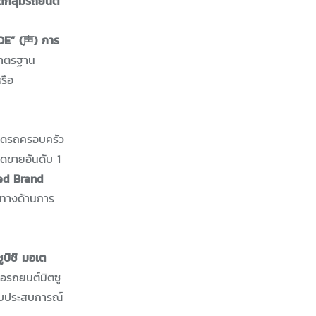
กลุ่มรถยนต์
OE” (声) การ
มาตรฐาน
รือ
าดรถครอบครัว
อดขายอันดับ 1
ed Brand
นำทางด้านการ
บิชิ มอเต
ต่อรถยนต์มิตซู
งมอบประสบการณ์