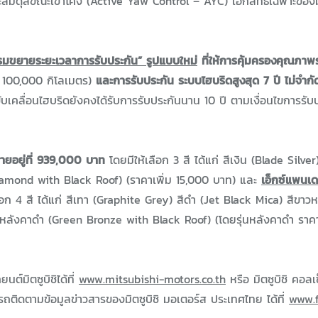
ะสมดุลขณะเข้าโค้ง (Active Yaw Control – AYC) เอกสิทธิ์เฉพาะของมิ
มขยายระยะเวลาการรับประกัน” รูปแบบใหม่
ที่ให้การคุ้มครองคุณภาพ
อ 100,000 กิโลเมตร)
และการรับประกัน ระบบไฮบริดสูงสุด 7 ปี ไม่จำก
ขับเคลื่อนไฮบริดยังคงได้รับการรับประกันนาน 10 ปี ตามเงื่อนไขการรับ
ายอยู่ที่ 939,000 บาท
โดยมีให้เลือก 3 สี ได้แก่ สีเงิน (Blade Silver
amond with Black Roof) (ราคาเพิ่ม 15,000 บาท) และ
เอ็กซ์แพนเ
ือก 4 สี ได้แก่ สีเทา (Graphite Grey) สีดำ (Jet Black Mica) สีขาว
หลังคาดำ (Green Bronze with Black Roof) (โดยรุ่นหลังคาดำ ราคา
์มิตซูบิชิได้ที่
www.mitsubishi-motors.co.th
หรือ มิตซูบิชิ คอลเ
ติดตามข้อมูลข่าวสารของมิตซูบิชิ มอเตอร์ส ประเทศไทย ได้ที่
www.f