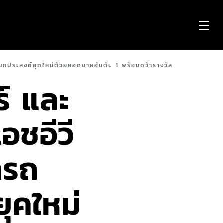
OP
ME
เนกประสงค์ยุคใหม่ด้วยยอดขายอันดับ 1 พร้อมคว้ารางวัล
ร์ และ
อชอีวี
ำรถ
ุคใหม่