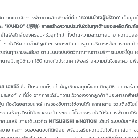
เกิดจากแนวคิดการพัฒนาผลิตภัณฑ์ที่ยึด
‘ความเข้าใจผู้บริโภค’
เป็นศูน
ละ
“KANDO” (感動) การสร้างความประทับใจในทุกด้านของผลิตภัณฑ์แ
โจทย์ไลฟ์สไตล์ของครอบครัวยุคใหม่ ทั้งด้านความสะดวกสบาย ความปลอ
นี้ เรายังให้ความสำคัญกับการยกระดับมาตรฐานบริการหลังการขาย ด
คัญกับทุกรายละเอียด ตามแบบฉบับจิตวิญญาณการบริการแบบญี่ปุ่น ห
ำหน่ายมิตซูบิชิกว่า 180 แห่งทั่วประเทศ เพื่อสร้างความมั่นใจและความพ
อส เอชอีวี
ถือเป็นรถยนต์รุ่นสำคัญเชิงกลยุทธ์ของ มิตซูบิชิ มอเตอร์ส 
สงค์ 7 ที่นั่ง จากการได้รับความไว้วางใจจากลูกค้าที่มองหารถสำหรั
ืดหยุ่น ห้องโดยสารขนาดใหญ่รองรับการใช้งานได้หลากหลาย รวมถึงดีไซน
รอบครัวยุคใหม่ได้อย่างลงตัว รถยนต์ทั้งสองรุ่นยังได้รับการพัฒนาให
เทคโนโลยี ภายใต้แนวคิด
MITSUBISHI e:MOTION
ได้แก่ ระบบขับเคลื่อ
สบาย และการตอบสนองที่ดีเยี่ยม พร้อมเสริมความมั่นใจในทุกเส้นทา