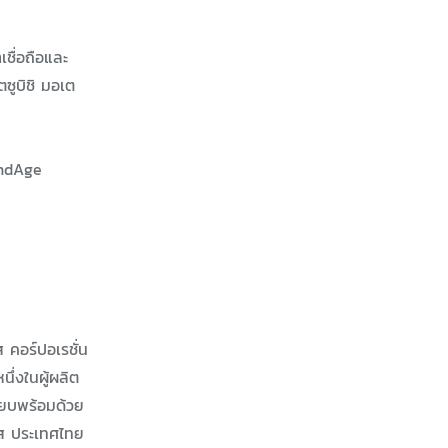
ชื่อถือและ
ตซูบิชิ มอเต
andAge
ส คอร์ปอเรชั่น
ึ่งในผู้ผลิต
ียบพร้อมด้วย
์ส ประเทศไทย