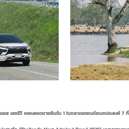
์ ครอส เอชอีวี ครองยอดขายอันดับ 1 ในตลาดรถยนต์อเนกประสงค์ 7 ที่น