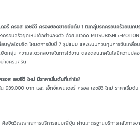
นเดอร์ ครอส เอชอีวี ครองยอดขายอันดับ 1 ในกลุ่มรถครอบครัวอเนกประส
องครอบครัวยุคใหม่ได้อย่างลงตัว ด้วยแนวคิด MITSUBISHI e:MOTION
ื่อนฟูลไฮบริด โหมดการขับขี่ 7 รูปแบบ และระบบควบคุมการขับเคลื่อ
งและยืดหยุ่น ความสะดวกสบายในการใช้งาน ตลอดจนเทคโนโลยีความปลอ
ย่างครบครัน
อส เอชอีวี ใหม่ มีราคาเริ่มต้นที่เท่าไร?
ิ่มต้น 939,000 บาท และ เอ็กซ์แพนเดอร์ ครอส เอชอีวี ใหม่ ราคาเริ่มต
อจิตวิญญาณการบริการแบบญี่ปุ่น ผ่านมาตรฐานบริการหลังการขายท