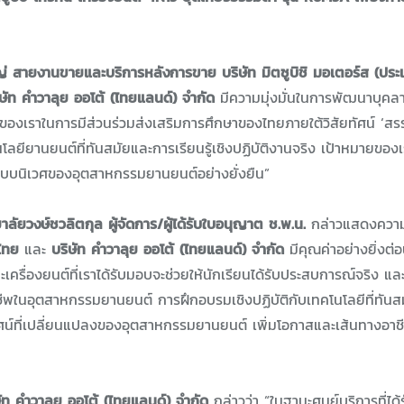
่ สายงานขายและบริการหลังการขาย บริษัท มิตซูบิชิ มอเตอร์ส (ประ
ิษัท คำวาลุย ออโต้ (ไทยแลนด์) จำกัด
มีความมุ่งมั่นในการพัฒนาบุคลา
เราในการมีส่วนร่วมส่งเสริมการศึกษาของไทยภายใต้วิสัยทัศน์ ‘สรร
โลยียานยนต์ที่ทันสมัยและการเรียนรู้เชิงปฏิบัติงานจริง เป้าหมายของ
ะบบนิเวศของอุตสาหกรรมยานยนต์อย่างยั่งยืน”
ลัยวงษ์ชวลิตกุล ผู้จัดการ/ผู้ได้รับใบอนุญาต ช.พ.น.
กล่าวแสดงควา
ไทย
และ
บริษัท คำวาลุย ออโต้ (ไทยแลนด์) จำกัด
มีคุณค่าอย่างยิ่งต่
ละเครื่องยนต์ที่เราได้รับมอบจะช่วยให้นักเรียนได้รับประสบการณ์จริง แ
ชีพในอุตสาหกรรมยานยนต์ การฝึกอบรมเชิงปฏิบัติกับเทคโนโลยีที่ทันส
ิทัศน์ที่เปลี่ยนแปลงของอุตสาหกรรมยานยนต์ เพิ่มโอกาสและเส้นทางอ
ษัท คำวาลุย ออโต้ (ไทยแลนด์) จำกัด
กล่าวว่า “ในฐานะศูนย์บริการที่ได