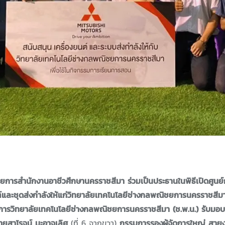
วยการสำนักงานอาชีวศึกษานครราชสีมา ร่วมเป็นประธานในพิธีเปิดศูนย์ก
ต์และชุดส่งกำลังให้แก่วิทยาลัยเทคโนโลยีช่างกลพณิชยการนครราชสีม
การวิทยาลัยเทคโนโลยีช่างกลพณิชยการนครราชสีมา (ช.พ.น.) รับมอบ
ยสาโรจน์ มะอาจเลิศ
(ที่ 6 จากขวา)
กรรมการรองผู้จัดการใหญ่ สาย