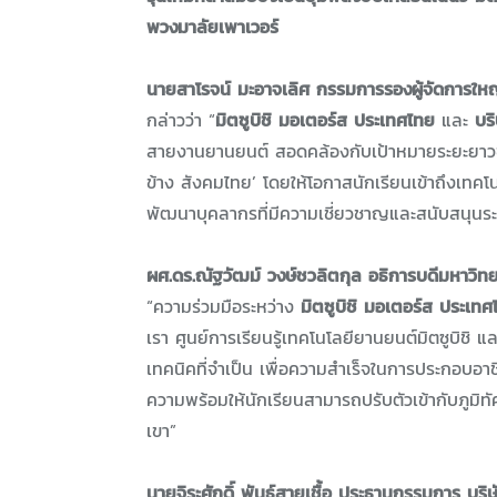
พวงมาลัยเพาเวอร์
นายสาโรจน์ มะอาจเลิศ กรรมการรองผู้จัดการใหญ
กล่าวว่า “
มิตซูบิชิ มอเตอร์ส ประเทศไทย
และ
บร
สายงานยานยนต์ สอดคล้องกับเป้าหมายระยะยาวของ
ข้าง สังคมไทย’ โดยให้โอกาสนักเรียนเข้าถึงเทคโน
พัฒนาบุคลากรที่มีความเชี่ยวชาญและสนับสนุนร
ผศ.ดร.ณัฐวัฒม์ วงษ์ชวลิตกุล อธิการบดีมหาวิทยา
“ความร่วมมือระหว่าง
มิตซูบิชิ มอเตอร์ส ประเทศ
เรา ศูนย์การเรียนรู้เทคโนโลยียานยนต์มิตซูบิชิ แ
เทคนิคที่จำเป็น เพื่อความสำเร็จในการประกอบอา
ความพร้อมให้นักเรียนสามารถปรับตัวเข้ากับภูม
เขา”
นายจิระศักดิ์ พันธ์สายเชื้อ ประธานกรรมการ บริ