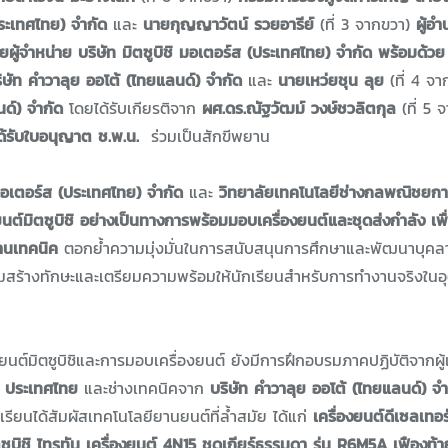
ประเทศไทย) จำกัด
และ
นายกุญญาวัตน์ รวยอารีย์
(ที่ 3 จากขวา)
ผู้อ
้จำหน่าย บริษัท มิตซูบิชิ มอเตอร์ส (ประเทศไทย) จำกัด พร้อมด้วย น
ัท คำวาลุย ออโต้ (ไทยแลนด์) จำกัด
และ
นายเหว่ยชุน ลุย
(ที่ 4 จ
นด์) จำกัด
โดยได้รับเกียรติจาก
ผศ.ดร.ณัฐวัฒม์ วงษ์ชวลิตกุล
(ที่ 5 
้ได้รับใบอนุญาต ช.พ.น.
ร่วมเป็นสักขีพยาน
มอเตอร์ส (ประเทศไทย) จำกัด
และ
วิทยาลัยเทคโนโลยีช่างกลพณิชยก
ยนต์มิตซูบิชิ อย่างเป็นทางการพร้อมมอบเครื่องยนต์และชุดส่งกำลัง เพื
ด้านเทคนิค
ตอกย้ำความมุ่งมั่นในการสนับสนุนการศึกษาและพัฒนาบุคล
มสร้างทักษะและเตรียมความพร้อมให้นักเรียนสำหรับการทำงานจริงใน
นยนต์มิตซูบิชิและการมอบเครื่องยนต์ ยังมีการฝึกอบรมภาคปฏิบัติจากผู
ส ประเทศไทย
และช่างเทคนิคจาก
บริษัท คำวาลุย ออโต้ (ไทยแลนด์) จำ
รียนได้สัมผัสเทคโนโลยียานยนต์ที่ล้ำสมัย ได้แก่
เครื่องยนต์ดีเซลเทอ
 มิตซูบิชิ ไทรทัน เครื่องยนต์ 4N15 ชุดเกียร์ธรรมดา รุ่น R6M5A เฟืองท้