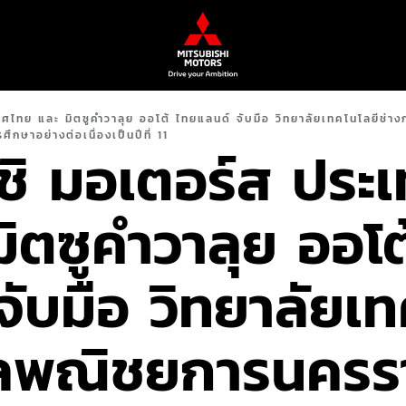
เทศไทย และ มิตซูคำวาลุย ออโต้ ไทยแลนด์ จับมือ วิทยาลัยเทคโนโลยีช่า
ศึกษาอย่างต่อเนื่องเป็นปีที่ 11
บิชิ มอเตอร์ส ประ
มิตซูคำวาลุย ออโต
จับมือ วิทยาลัยเท
ลพณิชยการนครร