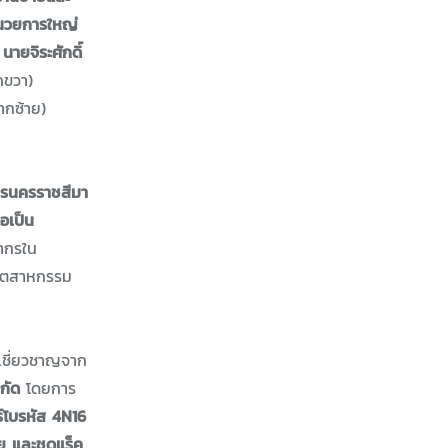
ำนวยการใหญ่
ายจิระศักดิ์
ากขวา)
จากซ้าย)
ารนครราชสีมา
่อเป็น
ากรใน
อุตสาหกรรม
้เชี่ยวชาญจาก
กัด
โดยการ
ร์โบรหัส 4N16
าย และชุดแร็ค