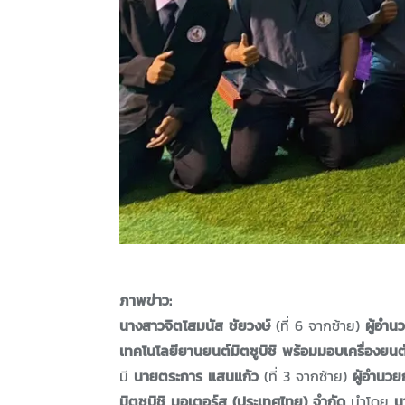
ภาพข่าว:
นางสาวจิตโสมนัส ชัยวงษ์
(ที่ 6 จากซ้าย)
ผู้อำน
เทคโนโลยียานยนต์มิตซูบิชิ พร้อมมอบเครื่องยน
มี
นายตระการ แสนแก้ว
(ที่ 3 จากซ้าย)
ผู้อำนวย
มิตซูบิชิ มอเตอร์ส (ประเทศไทย) จำกัด
นำโดย
นา