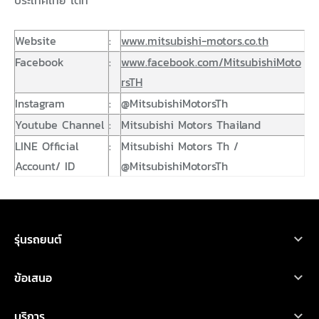
Website
:
www.mitsubishi-motors.co.th
Facebook
:
www.facebook.com/MitsubishiMoto
rsTH
Instagram
:
@MitsubishiMotorsTh
Youtube Channel
:
Mitsubishi Motors Thailand
LINE Official
:
Mitsubishi Motors Th /
Account/ ID
@MitsubishiMotorsTh
รุ่นรถยนต์
ขอใบเสนอราคา
ขอใบเสนอราคา
ทดลองขับ
ทดลองขับ
โบรชัวร์
โบรชัวร์
รถยนต์มิตซูบิชิ ทุกรุ่น
ข้อเสนอ
เอ็กซ์ฟอร์ส เอชอีวี
ออกแบบรถ
ออกแบบรถ
ค้นหาผู้จำหน่าย
ค้นหาผู้จำหน่าย
คำนวณค่าใช้จ่าย
คำนวณค่าใช้จ่าย
โปรโมชั่น
บริการ