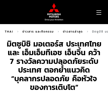
OP
ME
THAI
ข่าวสาร และกิจกรรม
ข่าวสารล่าสุด
มิตซูบิชิ
มิตซูบิชิ มอเตอร์ส ประเทศไทย
และ เอ็มเอ็มทีเอช เอ็นจิ้น คว้า
7 รางวัลความปลอดภัยระดับ
ประเทศ ตอกย้ำแนวคิด
“บุคลากรปลอดภัย คือหัวใจ
ของการเติบโต”