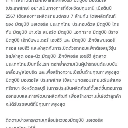
(ประเทศไทย) อย่างเป็นทางการที่จังหวัดปทุมธานี เมื่อต้นปี
2567 ได้ฉลองการผลิตรถยนต์ครบ 7 ล้านคัน โดยผลิตภัณฑ์
ของ มิตซูบิชิ มอเตอร์ส ประเทศไทย ประกอบด้วย มิตซูบิชิ ไทร
ทัน มิตซูบิชิ ปาเจโร สปอร์ต มิตซูบิชิ แอททราจ มิตซูบิชิ มิราจ
มิตซูบิชิ เอ็กซ์แพนเดอร์ เอชอีวี และ มิตซูบิชิ เอ็กซ์แพนเดอร์
ครอส เอชอีวี และล่าสุดกับการเปิดตัวรถคอมแพ็กต์เอสยูวีรุ่น
ใหม่ล่าสุด ออล-นิว มิตซูบิชิ เอ็กซ์ฟอร์ส เอชอีวี สู่ตลาด
ประเทศไทยเป็นครั้งแรก ตอกย้ำความเป็นผู้นำรถยนต์ระบบขับ
เคลื่อนฟูลไฮบริด และเพื่อสร้างความเชื่อมั่นด้านคุณภาพสูงสุด
มิตซูบิชิ มอเตอร์ส ประเทศไทย ใช้สนามทดสอบรถยนต์ในอำเภอ
ศรีราชา จังหวัดชลบุรี ในการประเมินผลิตภัณฑ์ตั้งแต่ขั้นตอนการ
ออกแบบและการพัฒนาผลิตภัณฑ์ เพื่อสร้างความมั่นใจว่าลูกค้า
จะได้รับรถยนต์ที่มีคุณภาพสูงสุด
ติดตามข่าวสารความเคลื่อนไหวของมิตซูบิชิ มอเตอร์ส
ประเทศไทย ได้ที่