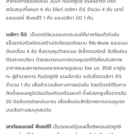
สำหรับการแข่งขันในปี 2024 ทีมมิตซูบิชิ แรลลี่อาร์ต มีรถ
สนับสนุนทั้งหมด 6 คัน ได้แก่ เดลิกา ดี:5 จำนวน 4 คัน เอาท์
แลนเดอร์ พีเอชอีวี 1 คัน และเดลิกา มินิ 1 คัน
เดลิกา ดี:5
เป็นรถมินิแวนอเนกประสงค์ที่มาพร้อมตัวถังอัน
แข็งแกร่งด้วยโครงสร้างนิรภัยรอบคันแบบ Rib-Bone และระบบ
ขับเคลื่อน 4 ล้อ ซึ่งควบคุมด้วยระบบ อิเล็กทรอนิกส์ ขับขี่คล่อง
ตัวปราดเปรียว ด้วยสมรรถนะการควบคุมรถที่ดีเยี่ยมในสภาพ
อากาศและสภาพถนนหลากหลายรูปแบบ โดย มร. ฮิโรชิ มาซูโอ
กะ ผู้อำนวยการ ทีมมิตซูบิชิ แรลลี่อาร์ต จะขับขี่รถเดลิกา ดี:5
จำนวน 1 คัน เพื่อสำรวจเส้นทางการแข่งขัน โดยตัวรถได้รับการ
ติดตั้งแผงอลูมิเนียมป้องกันเครื่องยนต์ ทั้งยังยกสูงขึ้นจากเดิม
20 มิลลิเมตรโดยประมาณ เพื่อเพิ่มประสิทธิภาพการควบคุมรถ
บนเส้นทางสมบุกสมบัน
เอาท์แลนเดอร์ พีเอชอีวี
เป็นรถยนต์รุ่นแฟล็กชิพของมิตซูบิชิ