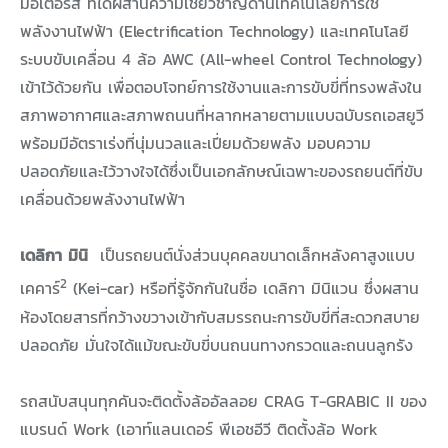
มอเตอร์ส ที่ได้ผสานความเชี่ยวชาญด้านเทคโนโลยีการใช้
พลังงานไฟฟ้า (Electrification Technology) และเทคโนโลยี
ระบบขับเคลื่อน 4 ล้อ AWC (All-wheel Control Technology)
เข้าไว้ด้วยกัน เพื่อตอบโจทย์การใช้งานและการขับขี่ที่ทรงพลังใน
สภาพอากาศและสภาพถนนที่หลากหลายตามแบบฉบับรถเอสยูวี
พร้อมมีอัตราเร่งที่นุ่มนวลและเปี่ยมด้วยพลัง มอบความ
ปลอดภัยและไว้วางใจได้ซึ่งเป็นเอกลักษณ์เฉพาะของรถยนต์ที่ขับ
เคลื่อนด้วยพลังงานไฟฟ้า
เดลิกา มินิ
เป็นรถยนต์นั่งส่วนบุคคลขนาดเล็กหลังคาสูงแบบ
2
เคคาร์
(Kei-car) หรือที่รู้จักกันในชื่อ เดลิกา มินิแวน ซึ่งผสาน
ห้องโดยสารที่กว้างขวางเข้ากับสมรรถนะการขับขี่ที่สะดวกสบาย
ปลอดภัย มั่นใจได้แม้ขณะขับขี่บนถนนทางกรวดและถนนลูกรัง
รถสนับสนุนทุกคันจะติดตั้งล้ออัลลอย CRAG T-GRABIC II ของ
แบรนด์ Work (เอาท์แลนเดอร์ พีเอชอีวี ติดตั้งล้อ Work