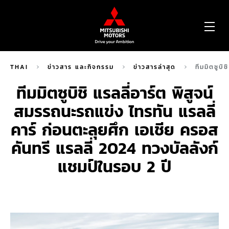
OP
ME
THAI
ข่าวสาร และกิจกรรม
ข่าวสารล่าสุด
ทีมมิตซูบิ
ทีมมิตซูบิชิ แรลลี่อาร์ต พิสูจน์
สมรรถนะรถแข่ง ไทรทัน แรลลี่
คาร์ ก่อนตะลุยศึก เอเชีย ครอส
คันทรี แรลลี่ 2024 ทวงบัลลังก์
แชมป์ในรอบ 2 ปี