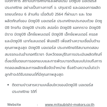
เปิดทำการ สถาบันการศึกษาและฝึกอบรม มิตซูบิชิ มอเตอร์ส
ประเทศไทย อย่างเป็นทางการที่ จ. ปทุมธานี และฉลองการผลิต
รถยนต์ครบ 6 ล้านคัน เมื่อต้นปี 2564 ที่ผ่านมา และ โดย
ผลิตภัณฑ์ของ มิตซูบิชิ มอเตอร์ส ประเทศไทยประกอบด้วย มิตซู
บิชิ ไทรทัน มิตซูบิชิ ปาเจโร สปอร์ต มิตซูบิชิ แอททราจ มิตซูบิชิ
มิราจ มิตซูบิชิ เอ็กซ์แพนเดอร์ มิตซูบิชิ เอ็กซ์แพนเดอร์ ครอส
และมิตซูบิชิ เอาท์แลนเดอร์ พีเอชอีวี เพื่อสร้างความเชื่อมั่นด้าน
คุณภาพสูงสุด มิตซูบิชิ มอเตอร์ส ประเทศไทยใช้สนามทดสอบ
สมรรถนะในอำเภอศรีราชา จังหวัดชลบุรีในการประเมินผลิตภัณฑ์
ตั้งแต่ขั้นตอนการออกแบบและการพัฒนารถต้นแบบไปจนถึงการ
ทดลองผลิตและการผลิตเพื่อจัดจำหน่าย ซึ่งสร้างความมั่นใจว่า
ลูกค้าจะได้รับรถยนต์ที่มีคุณภาพสูงสุด
ติดตามข่าวสารความเคลื่อนไหวของมิตซูบิชิ มอเตอร์ส
ประเทศไทย ได้ที่
Website
:
www.mitsubishi-motors.co.th