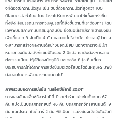
แข่ง ไทรทัน แรลลี่คาร์ สามารถเร่งความเร็วได้เต็มสูบ แม้ในสเต
จที่ต้องใช้ความเร็วสูง เช่น ขับขี่ด้วยความเร็วที่สูงกว่า 100
กิโลเมตรต่อชั่วโมง โดยตัวรถได้รับการพัฒนาให้แข็งแกร่งขึ้น
ทั้งยังให้สมรรถนะการควบคุมรถที่ดียิ่งขึ้นตามที่เราต้องการ โดย
เฉพาะบนสภาพถนนที่สมบุกสมบัน ซึ่งในปีนี้เรามีรถที่เข้าแข่งขัน
เพิ่มขึ้นจาก 3 คันเป็น 4 คัน และผมมั่นใจว่านักแข่งและผู้นำทาง
จะสามารถสร้างผลงานได้อย่างยอดเยี่ยม นอกจากเราจะมีเป้า
หมายทวงคืนบัลลังก์แชมป์ในรอบ 2 ปีแล้ว เรายังต้องการสาน
ต่อธรรมเนียมปฏิบัติของมิตซูบิชิ มอเตอร์ส ที่มุ่งเก็บเกี่ยว
ประสบการณ์ที่ได้จากการแข่งขันมอเตอร์สปอร์ตอันหฤโหด มาใช้
ต่อยอดในการพัฒนารถยนต์ต่อไป”
ภาพรวมของการแข่งขัน “เอเอ็กซ์ซีอาร์ 2024”
การแข่งขันเอเอ็กซ์ซีอาร์ในปีนี้ มีรถเข้าร่วมแข่งขันทั้งหมด 67
คัน แบ่งเป็นประเภทรถยนต์ 46 คัน ประเภทรถจักรยานยนต์ 19
คัน และประเภทไซด์คาร์ 2 คัน พิธีเปิดการแข่งขันจะจัดขึ้นในวันที่