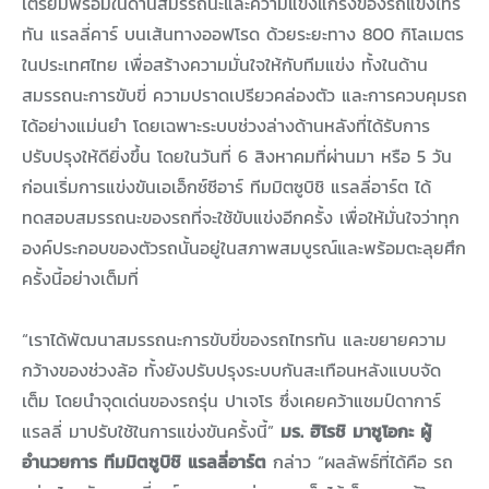
เตรียมพร้อมในด้านสมรรถนะและความแข็งแกร่งของรถแข่งไทร
ทัน แรลลี่คาร์ บนเส้นทางออฟโรด ด้วยระยะทาง 800 กิโลเมตร
ในประเทศไทย เพื่อสร้างความมั่นใจให้กับทีมแข่ง ทั้งในด้าน
สมรรถนะการขับขี่ ความปราดเปรียวคล่องตัว และการควบคุมรถ
ได้อย่างแม่นยำ โดยเฉพาะระบบช่วงล่างด้านหลังที่ได้รับการ
ปรับปรุงให้ดียิ่งขึ้น โดยในวันที่ 6 สิงหาคมที่ผ่านมา หรือ 5 วัน
ก่อนเริ่มการแข่งขันเอเอ็กซ์ซีอาร์ ทีมมิตซูบิชิ แรลลี่อาร์ต ได้
ทดสอบสมรรถนะของรถที่จะใช้ขับแข่งอีกครั้ง เพื่อให้มั่นใจว่าทุก
องค์ประกอบของตัวรถนั้นอยู่ในสภาพสมบูรณ์และพร้อมตะลุยศึก
ครั้งนี้อย่างเต็มที่
“เราได้พัฒนาสมรรถนะการขับขี่ของรถไทรทัน และขยายความ
กว้างของช่วงล้อ ทั้งยังปรับปรุงระบบกันสะเทือนหลังแบบจัด
เต็ม โดยนำจุดเด่นของรถรุ่น ปาเจโร ซึ่งเคยคว้าแชมป์ดาการ์
แรลลี่ มาปรับใช้ในการแข่งขันครั้งนี้”
มร. ฮิโรชิ มาซูโอกะ ผู้
อำนวยการ ทีมมิตซูบิชิ แรลลี่อาร์ต
กล่าว “ผลลัพธ์ที่ได้คือ รถ