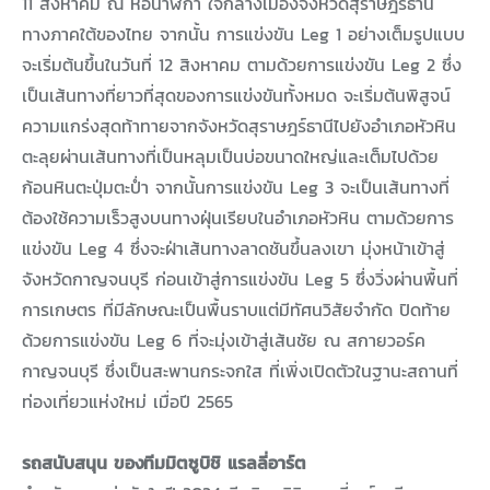
11 สิงหาคม ณ หอนาฬิกา ใจกลางเมืองจังหวัดสุราษฎร์ธานี
ทางภาคใต้ของไทย จากนั้น การแข่งขัน Leg 1 อย่างเต็มรูปแบบ
จะเริ่มต้นขึ้นในวันที่ 12 สิงหาคม ตามด้วยการแข่งขัน Leg 2 ซึ่ง
เป็นเส้นทางที่ยาวที่สุดของการแข่งขันทั้งหมด จะเริ่มต้นพิสูจน์
ความแกร่งสุดท้าทายจากจังหวัดสุราษฎร์ธานีไปยังอำเภอหัวหิน
ตะลุยผ่านเส้นทางที่เป็นหลุมเป็นบ่อขนาดใหญ่และเต็มไปด้วย
ก้อนหินตะปุ่มตะป่ำ จากนั้นการแข่งขัน Leg 3 จะเป็นเส้นทางที่
ต้องใช้ความเร็วสูงบนทางฝุ่นเรียบในอำเภอหัวหิน ตามด้วยการ
แข่งขัน Leg 4 ซึ่งจะฝ่าเส้นทางลาดชันขึ้นลงเขา มุ่งหน้าเข้าสู่
จังหวัดกาญจนบุรี ก่อนเข้าสู่การแข่งขัน Leg 5 ซึ่งวิ่งผ่านพื้นที่
การเกษตร ที่มีลักษณะเป็นพื้นราบแต่มีทัศนวิสัยจำกัด ปิดท้าย
ด้วยการแข่งขัน Leg 6 ที่จะมุ่งเข้าสู่เส้นชัย ณ สกายวอร์ค
กาญจนบุรี ซึ่งเป็นสะพานกระจกใส ที่เพิ่งเปิดตัวในฐานะสถานที่
ท่องเที่ยวแห่งใหม่ เมื่อปี 2565
รถสนับสนุน ของทีมมิตซูบิชิ แรลลี่อาร์ต