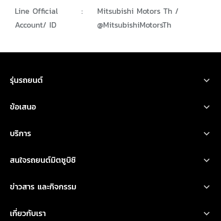
Line Official
:
Mitsubishi Motors Th /
Account/ ID
@MitsubishiMotorsTh
ขอใบเสนอราคา
ทดลองขับ
โบรชัวร์
ออกแบบรถ
รุ่นรถยนต์
รถยนต์มิตซูบิชิ ทุกรุ่น
ข้อเสนอ
เอ็กซ์ฟอร์ส เอชอีวี
โปรโมชั่น
บริการ
ไทรทัน
ออกแบบรถ
บริการหลังการขาย
เอ็กซ์แพนเดอร์ เอชอีวี ใหม่
สนใจรถยนต์มิตซูบิชิ
อุปกรณ์ตกแต่ง
การรับประกันคุณภาพ
เอ็กซ์แพนเดอร์ ครอส เอชอีวี ใหม่
ทดลองขับ
คำนวณค่าใช้จ่ายเบื้องต้น
ข่าวสาร และกิจกรรม
น้ำมันเครื่องและเคมีภัณฑ์
ปาเจโร สปอร์ต
ค้นหาผู้จำหน่าย
ข่าวสารล่าสุด
ตรวจสอบ/ปรับปรุงคุณภาพ
เกี่ยวกับเรา
แอททราจ
ดาวน์โหลดโบรชัวร์