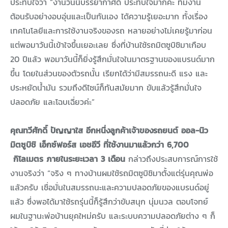
ประทับใจว่า “งานวันนี้บรรยากาศดี ประทับใจมากค่ะ ทีมงาน
ต้อนรับอย่างอบอุ่นและเป็นกันเอง ได้ความรู้เยอะมาก ทั้งเรื่อง
เทคโนโลยีและการใช้งานจริงของรถ หลายอย่างไม่เคยรู้มาก่อน
แต่พอมาวันนี้เข้าใจขึ้นเยอะเลย ซึ่งที่บ้านใช้รถมิตซูบิชิมาเกือบ
20 ปีแล้ว พอมาวันนี้ก็ยิ่งรู้สึกมั่นใจในมาตรฐานของแบรนด์มาก
ขึ้น โดยในส่วนของตัวรถนั้น เรียกได้ว่ามีสมรรถนะดี แรง และ
ประหยัดน้ำมัน รวมถึงดีไซน์ก็ทันสมัยมาก ขับแล้วรู้สึกมั่นใจ
ปลอดภัย และโฉบเฉี่ยวค่ะ”
คุณทวีศักดิ์ ปัญญาใส อีกหนึ่งลูกค้าเจ้าของรถยนต์ ออล-นิว
มิตซูบิชิ เอ็กซ์ฟอร์ส เอชอีวี ที่ใช้งานมาแล้วกว่า 6,700
กิโลเมตร ภายในระยะเวลา 3 เดือน
กล่าวถึงประสบการณ์การใช้
งานจริงว่า “จริง ๆ ทางบ้านผมใช้รถมิตซูบิชิมาตั้งแต่รุ่นคุณพ่อ
แล้วครับ เชื่อมั่นในสมรรถนะและความปลอดภัยของแบรนด์อยู่
แล้ว ซึ่งพอได้มาใช้รถรุ่นนี้ก็รู้สึกว่าขับสนุก นุ่มนวล ตอบโจทย์
ผมในฐานะพ่อบ้านยุคใหม่ครับ และระบบความปลอดภัยต่าง ๆ ก็