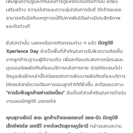
เพิ่มพูนความรู้และทักษะในการดูแลรถเบื้องต้นเท่านั้น แต่ยัง
เสริมสร้าง ความมั่นใจและความอุ่นใจในการขับขี่ ให้เจ้าของรถ
สามารถรับมือกับเหตุการณ์ที่ไม่คาดฝันได้อย่างมีประสิทธิภาพ
และทันท่วงที
ยิ่งไปกว่านั้น นอกเหนือจากกิจกรรมต่าง ๆ แล้ว
มิตซูบิชิ
Xperience Day
ยังเป็นพื้นที่สำคัญในการรับฟังความคิดเห็น
จากลูกค้าในฐานะผู้ใช้งานจริง เพื่อสะท้อนประสบการณ์ตรงและ
มุมมองต่อผลิตภัณฑ์และบริการหลังการขาย ช่วยให้แบรนด์นำ
ข้อมูลเชิงลึกเหล่านี้ไปต่อยอดในการพัฒนาผลิตภัณฑ์และบริการ
ให้ตอบโจทย์ความต้องการของลูกค้าได้ดียิ่งขึ้น สะท้อนแนวทาง
“การรับฟังลูกค้าอย่างต่อเนื่อง”
อันเป็นหัวใจสำคัญในการดำเนิน
งานของมิตซูบิชิ มอเตอร์ส
คุณสุรางรัตน์ สะระ ลูกค้าเจ้าของรถยนต์ ออล-นิว มิตซูบิชิ
เอ็กซ์ฟอร์ส เอชอีวี จากจังหวัดสุราษฎร์ธานี
กล่าวแสดงความ