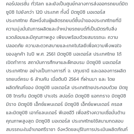
คอร์ปอเรชั่น ทั่วโลก และยังเป็นศูนย์กลางการส่งออกรถยนต์มิต
ซูบิชิ ไปยังกว่า 120 ประเทศ ทั้งนี้ มิตซูบิชิ มอเตอร์ส
ประเทศไทย คือหนึ่งในผู้ผลิตรถยนต์ชั้นนำของประเทศไทยที่มี
ความมุ่งมั่นในการผลิตและจำหน่ายรถยนต์ที่เป็นมิตรกับสิ่ง
แวดล้อมและมีคุณภาพสูง เพียบพร้อมด้วยสมรรถนะ ความ
ปลอดภัย ความสะดวกสบายและเทคโนโลยีเพื่อความพึงพอใจ
ของลูกค้า ในปี พ.ศ. 2561 มิตซูบิชิ มอเตอร์ส ประเทศไทย ได้
เปิดทำการ สถาบันการศึกษาและฝึกอบรม มิตซูบิชิ มอเตอร์ส
ประเทศไทย อย่างเป็นทางการที่ จ. ปทุมธานี และฉลองการผลิต
รถยนต์ครบ 6 ล้านคัน เมื่อต้นปี 2564 ที่ผ่านมา และ โดย
ผลิตภัณฑ์ของ มิตซูบิชิ มอเตอร์ส ประเทศไทยประกอบด้วย มิตซู
บิชิ ไทรทัน มิตซูบิชิ ปาเจโร สปอร์ต มิตซูบิชิ แอททราจ มิตซูบิชิ
มิราจ มิตซูบิชิ เอ็กซ์แพนเดอร์ มิตซูบิชิ เอ็กซ์แพนเดอร์ ครอส
และมิตซูบิชิ เอาท์แลนเดอร์ พีเอชอีวี เพื่อสร้างความเชื่อมั่นด้าน
คุณภาพสูงสุด มิตซูบิชิ มอเตอร์ส ประเทศไทยใช้สนามทดสอบ
สมรรถนะในอำเภอศรีราชา จังหวัดชลบุรีในการประเมินผลิตภัณฑ์