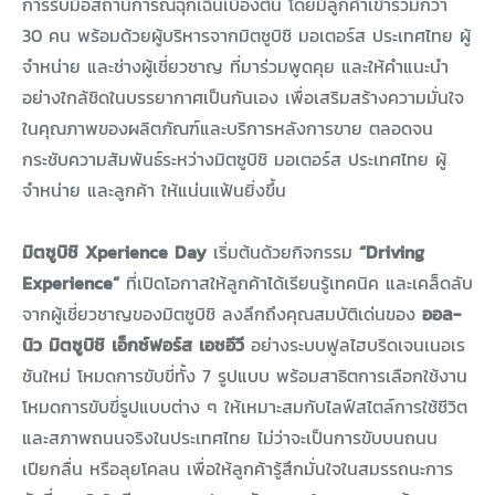
การรับมือสถานการณ์ฉุกเฉินเบื้องต้น โดยมีลูกค้าเข้าร่วมกว่า
30 คน พร้อมด้วยผู้บริหารจากมิตซูบิชิ มอเตอร์ส ประเทศไทย ผู้
จำหน่าย และช่างผู้เชี่ยวชาญ ที่มาร่วมพูดคุย และให้คำแนะนำ
อย่างใกล้ชิดในบรรยากาศเป็นกันเอง เพื่อเสริมสร้างความมั่นใจ
ในคุณภาพของผลิตภัณฑ์และบริการหลังการขาย ตลอดจน
กระชับความสัมพันธ์ระหว่างมิตซูบิชิ มอเตอร์ส ประเทศไทย ผู้
จำหน่าย และลูกค้า ให้แน่นแฟ้นยิ่งขึ้น
มิตซูบิชิ Xperience Day
เริ่มต้นด้วยกิจกรรม
“Driving
Experience”
ที่เปิดโอกาสให้ลูกค้าได้เรียนรู้เทคนิค
และเคล็ดลับ
จากผู้เชี่ยวชาญของมิตซูบิชิ ลงลึกถึงคุณสมบัติเด่นของ
ออล-
นิว มิตซูบิชิ เอ็กซ์ฟอร์ส เอชอีวี
อย่าง
ระบบฟูลไฮบริดเจนเนอเร
ชันใหม่ โหมดการขับขี่ทั้ง 7 รูปแบบ พร้อมสาธิตการเลือกใช้งาน
โหมดการขับขี่รูปแบบต่าง ๆ ให้เหมาะสมกับไลฟ์สไตล์การใช้ชีวิต
และสภาพถนนจริงในประเทศไทย ไม่ว่าจะเป็นการขับบนถนน
เปียกลื่น หรือลุยโคลน เพื่อให้ลูกค้ารู้สึกมั่นใจในสมรรถนะการ