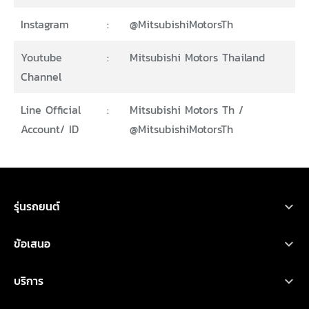
Instagram
:
@MitsubishiMotorsTh
Youtube
:
Mitsubishi Motors Thailand
Channel
Line Official
:
Mitsubishi Motors Th /
Account/ ID
@MitsubishiMotorsTh
ขอใบเสนอราคา
ทดลองขับ
โบรชัวร์
ออกแบบรถ
รุ่นรถยนต์
รถยนต์มิตซูบิชิ ทุกรุ่น
ข้อเสนอ
เอ็กซ์ฟอร์ส เอชอีวี
โปรโมชั่น
บริการ
ไทรทัน
ออกแบบรถ
บริการหลังการขาย