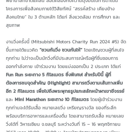
พยาบาลที่ขาดแคลน สอดคล้องกับความมุ่งมั่นในการดำเนิน
โครงการเพื่อสังคมภายใต้วิสัยทัศน์ “สรรค์สร้าง เคียงข้าง
สังคมไทย” ใน 3 ด้านหลัก ได้แก่ สิ่งแวดล้อม การศึกษา และ
สุขภาพ
งานวิ่งครั้งนี้ (Mitsubishi Motors Charity Run 2024 #5) จัด
ขึ้นภายใต้แนวคิด
“ชวนกันวิ่ง ชวนกันให้”
โดยเชิญชวนผู้ที่สนใจ
ทุกท่าน ไม่ว่าจะเป็นนักวิ่งที่มีประสบการณ์หรือผู้ที่ชื่นชอบการ
ออกกำลังกาย เข้าร่วมงาน โดยแบ่งออกเป็น 2 ประเภท ได้แก่
Fun Run ระยะทาง 5 กิโลเมตร ซึ่งพิเศษ! สำหรับปีนี้ ผู้ที่
ต้องการชมจุดสำคัญ (Highlight) สามารถวิ่งตามเส้นทางเพิ่ม
อีก 2 กิโลเมตร เพื่อไปถึงพระพุทธรูปแกะสลักหน้าผาเขาชีจรรย์
และ
Mini Marathon ระยะทาง 10 กิโลเมตร
โดยผู้เข้าร่วมงาน
ทุกท่านจะได้รับเสื้อ หมายเลขวิ่ง เหรียญรางวัล ของที่ระลึก
พร้อมบริการอาหารและเครื่องดื่ม โดยสามารถรับเสื้อ หมายเลข
วิ่งได้ที่ วิหารเซียน จ.ชลบุรี ระหว่างวันที่ 15 – 16 พฤศจิกายน