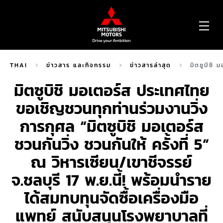
OP
ME
THAI
ข่าวสาร และกิจกรรม
ข่าวสารล่าสุด
มิตซูบิชิ 
มิตซูบิชิ มอเตอร์ส ประเทศไทย
ขอเชิญชวนทุกท่านร่วมงานวิ่ง
การกุศล “มิตซูบิชิ มอเตอร์ส
ชวนกันวิ่ง ชวนกันให้ ครั้งที่ 5”
ณ วิหารเซียน/เขาชีจรรย์
จ.ชลบุรี 17 พ.ย.นี้! พร้อมนำราย
ได้สมทบทุนจัดซื้อเครื่องมือ
แพทย์ สนับสนุนโรงพยาบาลที่