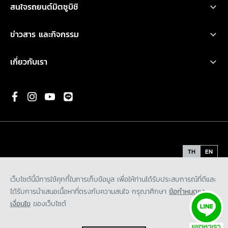
เอ็กซ์แพนเดอร์ เอชอีวี ใหม่
สนใจรถยนต์มิตซูบิชิ
อุปกรณ์ตกแต่ง
การรับประกันคุณภาพ
เอ็กซ์แพนเดอร์ ครอส เอชอีวี ใหม่
ทดลองขับ
คำนวณค่าใช้จ่ายเบื้องต้น
ข่าวสาร และกิจกรรม
น้ำมันเครื่องและเคมีภัณฑ์
ปาเจโร สปอร์ต
ค้นหาผู้จำหน่าย
ข่าวสารล่าสุด
ตรวจสอบ/ปรับปรุงคุณภาพ
เกี่ยวกับเรา
แอททราจ
ดาวน์โหลดโบรชัวร์
กิจกรรมการตลาด
ประวัติองค์กร
มิราจ
ขอใบเสนอราคา
กิจกรรมเพื่อสังคม และ มูลนิธิ มิตซูบิชิ มอเตอร์ส ประเทศไทย
พันธกิจ
ความเป็นมาของมิตซูบิชิ
นวัตกรรม
TH
EN
รถต้นแบบ
ข้อกำหนดและเงื่อนไข
นโยบายคุ้มครองข้อมูลส่วนบุคคล
เว็บไซต์นี้มีการใช้คุกกี้ในการเก็บข้อมูล เพื่อให้ท่านได้รับประสบการณ์ที่ดีและ
ติดต่อเรา
นโยบายคุ้มครองข้อมูลส่วนบุคคลสำหรับกล้องโทรทัศน์วงจรปิด
ได้รับการนำเสนอเนื้อหาที่ตรงกับความสนใจ กรุณาศึกษา
ข้อกำหนดและ
ร่วมงานกับเรา
นโยบายคุ้มครองข้อมูลส่วนบุคคลสำหรับพันธมิตรทางธุรกิจ
เงื่อนไข
ของเว็บไซต์