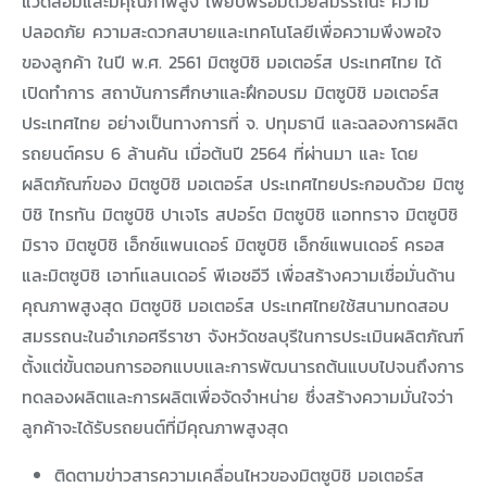
แวดล้อมและมีคุณภาพสูง เพียบพร้อมด้วยสมรรถนะ ความ
ปลอดภัย ความสะดวกสบายและเทคโนโลยีเพื่อความพึงพอใจ
ของลูกค้า ในปี พ.ศ. 2561 มิตซูบิชิ มอเตอร์ส ประเทศไทย ได้
เปิดทำการ สถาบันการศึกษาและฝึกอบรม มิตซูบิชิ มอเตอร์ส
ประเทศไทย อย่างเป็นทางการที่ จ. ปทุมธานี และฉลองการผลิต
รถยนต์ครบ 6 ล้านคัน เมื่อต้นปี 2564 ที่ผ่านมา และ โดย
ผลิตภัณฑ์ของ มิตซูบิชิ มอเตอร์ส ประเทศไทยประกอบด้วย มิตซู
บิชิ ไทรทัน มิตซูบิชิ ปาเจโร สปอร์ต มิตซูบิชิ แอททราจ มิตซูบิชิ
มิราจ มิตซูบิชิ เอ็กซ์แพนเดอร์ มิตซูบิชิ เอ็กซ์แพนเดอร์ ครอส
และมิตซูบิชิ เอาท์แลนเดอร์ พีเอชอีวี เพื่อสร้างความเชื่อมั่นด้าน
คุณภาพสูงสุด มิตซูบิชิ มอเตอร์ส ประเทศไทยใช้สนามทดสอบ
สมรรถนะในอำเภอศรีราชา จังหวัดชลบุรีในการประเมินผลิตภัณฑ์
ตั้งแต่ขั้นตอนการออกแบบและการพัฒนารถต้นแบบไปจนถึงการ
ทดลองผลิตและการผลิตเพื่อจัดจำหน่าย ซึ่งสร้างความมั่นใจว่า
ลูกค้าจะได้รับรถยนต์ที่มีคุณภาพสูงสุด
ติดตามข่าวสารความเคลื่อนไหวของมิตซูบิชิ มอเตอร์ส