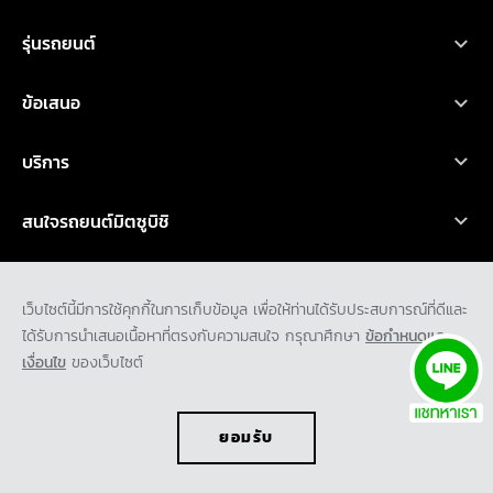
ขอใบเสนอราคา
ทดลองขับ
โบรชัวร์
ออกแบบรถ
รุ่นรถยนต์
รถยนต์มิตซูบิชิ ทุกรุ่น
ข้อเสนอ
เอ็กซ์ฟอร์ส เอชอีวี
โปรโมชั่น
บริการ
ไทรทัน
ออกแบบรถ
บริการหลังการขาย
เอ็กซ์แพนเดอร์ เอชอีวี ใหม่
สนใจรถยนต์มิตซูบิชิ
อุปกรณ์ตกแต่ง
การรับประกันคุณภาพ
เอ็กซ์แพนเดอร์ ครอส เอชอีวี ใหม่
ทดลองขับ
คำนวณค่าใช้จ่ายเบื้องต้น
ข่าวสาร และกิจกรรม
น้ำมันเครื่องและเคมีภัณฑ์
ปาเจโร สปอร์ต
ค้นหาผู้จำหน่าย
เว็บไซต์นี้มีการใช้คุกกี้ในการเก็บข้อมูล เพื่อให้ท่านได้รับประสบการณ์ที่ดีและ
ข่าวสารล่าสุด
ตรวจสอบ/ปรับปรุงคุณภาพ
ได้รับการนำเสนอเนื้อหาที่ตรงกับความสนใจ กรุณาศึกษา
ข้อกำหนดและ
เกี่ยวกับเรา
แอททราจ
ดาวน์โหลดโบรชัวร์
เงื่อนไข
ของเว็บไซต์
กิจกรรมการตลาด
ประวัติองค์กร
มิราจ
ขอใบเสนอราคา
กิจกรรมเพื่อสังคม และ มูลนิธิ มิตซูบิชิ มอเตอร์ส ประเทศไทย
พันธกิจ
ยอมรับ
ความเป็นมาของมิตซูบิชิ