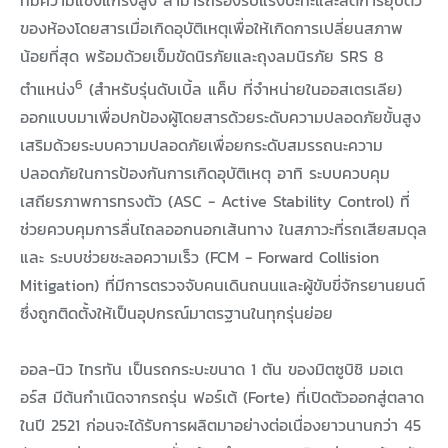
ที่มีความแข็งแกร่งสูง สามารถรองรับแรงปะทะและลดการยุบตัว
ของห้องโดยสารเมื่อเกิดอุบัติเหตุเพื่อให้เกิดการเปลี่ยนสภาพ
น้อยที่สุด พร้อมด้วยเข็มขัดนิรภัยและถุงลมนิรภัย SRS 8
6
ตำแหน่ง
(สำหรับรุ่นดับเบิ้ล แค็บ ที่จำหน่ายในออสเตรเลีย)
ออกแบบมาเพื่อปกป้องผู้โดยสารด้วยระดับความปลอดภัยขั้นสูง
เสริมด้วยระบบความปลอดภัยเพื่อยกระดับสมรรถนะความ
ปลอดภัยในการป้องกันการเกิดอุบัติเหตุ อาทิ ระบบควบคุม
เสถียรภาพการทรงตัว (ASC - Active Stability Control) ที่
ช่วยควบคุมการลื่นไถลออกนอกเส้นทาง ในสภาวะที่รถเสียสมดุล
และ ระบบช่วยชะลอความเร็ว (FCM - Forward Collision
Mitigation) ที่มีการตรวจจับคนเดินถนนและผู้ขับขี่จักรยานยนต์
ซึ่งถูกติดตั้งให้เป็นอุปกรณ์มาตรฐานในทุกรุ่นย่อย
ออล-นิว ไทรทัน เป็นรถกระบะขนาด 1 ตัน ของมิตซูบิชิ มอเต
อร์ส มีต้นกำเนิดจากรถรุ่น ฟอร์เต้ (Forte) ที่เปิดตัวออกสู่ตลาด
ในปี 2521 ก่อนจะได้รับการผลิตมาอย่างต่อเนื่องยาวนานกว่า 45