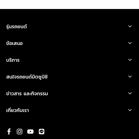
ขอใบเสนอราคา
ทดลองขับ
โบรชัวร์
ออกแบบรถ
รุ่นรถยนต์
รถยนต์มิตซูบิชิ ทุกรุ่น
ข้อเสนอ
เอ็กซ์ฟอร์ส เอชอีวี
โปรโมชั่น
บริการ
ไทรทัน
ออกแบบรถ
บริการหลังการขาย
เอ็กซ์แพนเดอร์ เอชอีวี ใหม่
สนใจรถยนต์มิตซูบิชิ
อุปกรณ์ตกแต่ง
การรับประกันคุณภาพ
เอ็กซ์แพนเดอร์ ครอส เอชอีวี ใหม่
ทดลองขับ
คำนวณค่าใช้จ่ายเบื้องต้น
ข่าวสาร และกิจกรรม
น้ำมันเครื่องและเคมีภัณฑ์
ปาเจโร สปอร์ต
ค้นหาผู้จำหน่าย
ข่าวสารล่าสุด
ตรวจสอบ/ปรับปรุงคุณภาพ
เกี่ยวกับเรา
แอททราจ
ดาวน์โหลดโบรชัวร์
กิจกรรมการตลาด
ประวัติองค์กร
มิราจ
ขอใบเสนอราคา
กิจกรรมเพื่อสังคม และ มูลนิธิ มิตซูบิชิ มอเตอร์ส ประเทศไทย
พันธกิจ