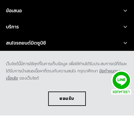
รถยนต์มิตซูบิชิ ทุกรุ่น
ข้อเสนอ
เอ็กซ์ฟอร์ส เอชอีวี
ออกแบบรถ
ค้นหาผู้จำหน่าย
คำนวณค่าใช้จ่าย
โปรโมชั่น
บริการ
ไทรทัน
ออกแบบรถ
บริการหลังการขาย
เอ็กซ์แพนเดอร์ เอชอีวี ใหม่
สนใจรถยนต์มิตซูบิชิ
อุปกรณ์ตกแต่ง
การรับประกันคุณภาพ
เอ็กซ์แพนเดอร์ ครอส เอชอีวี ใหม่
ทดลองขับ
คำนวณค่าใช้จ่ายเบื้องต้น
ข่าวสาร และกิจกรรม
น้ำมันเครื่องและเคมีภัณฑ์
เว็บไซต์นี้มีการใช้คุกกี้ในการเก็บข้อมูล เพื่อให้ท่านได้รับประสบการณ์ที่ดีและ
ปาเจโร สปอร์ต
ค้นหาผู้จำหน่าย
ข่าวสารล่าสุด
ได้รับการนำเสนอเนื้อหาที่ตรงกับความสนใจ กรุณาศึกษา
ข้อกำหนดและ
ตรวจสอบ/ปรับปรุงคุณภาพ
เกี่ยวกับเรา
แอททราจ
ดาวน์โหลดโบรชัวร์
เงื่อนไข
ของเว็บไซต์
กิจกรรมการตลาด
ประวัติองค์กร
มิราจ
ขอใบเสนอราคา
กิจกรรมเพื่อสังคม และ มูลนิธิ มิตซูบิชิ มอเตอร์ส ประเทศไทย
พันธกิจ
ยอมรับ
ความเป็นมาของมิตซูบิชิ
นวัตกรรม
TH
EN
รถต้นแบบ