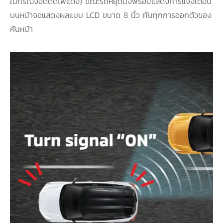
ในกรณีจอดติดไฟแดง) ขณะรถหยุดนิ่งพร้อมแสดงการแจ้งเตือน
บนหน้าจอแสดงผลแบบ LCD ขนาด 8 นิ้ว ทันทุกการออกตัวของ
คันหน้า