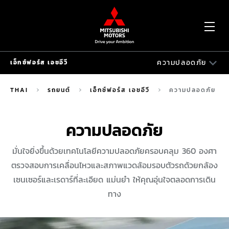
OP
ความปลอดภัย
เอ็กซ์ฟอร์ส เอชอีวี
ME
เอ็กซ์ฟอร์ส เอชอีวี
THAI
รถยนต์
เอ็กซ์ฟอร์ส เอชอีวี
ความปลอดภัย
ดีไซน์
ความปลอดภัย
สมรรถนะการขับขี่
มั่นใจยิ่งขึ้นด้วยเทคโนโลยีความปลอดภัยครอบคลุม 360 องศา
ความสะดวกสบาย
ตรวจสอบการเคลื่อนไหวและสภาพแวดล้อมรอบตัวรถด้วยกล้อง
ความปลอดภัย
เซนเซอร์และเรดาร์ที่ละเอียด แม่นยำ ให้คุณอุ่นใจตลอดการเดิน
ทาง
รีวิว XFORCE
MITSUBISHI E:MOTION