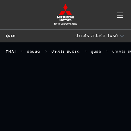
OP
ปาเจโร สปอร์ต ไพรม์
รุ่นรถ
ME
รุ่นรถ
THAI
รถยนต์
ปาเจโร สปอร์ต
รุ่นรถ
ปาเจโร ส
ปาเจโร สปอร์ต อีลีท เอดิชัน
ปาเจโร สปอร์ต ไพรม์
มิตซูบิชิ ปาเจโร สปอร์ต จีที