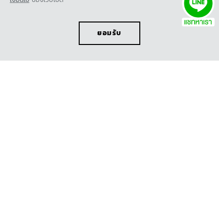
ยอมรับ
เลือกความต้องการของคุณ
คุณสามารถหาข้อมูลเพิ่มเติมจากเมนูด้านล่างนี้ หรือติดต่อได้ที่
ศูนย์บริการใกล้บ้าน
ขอใบเสนอราคา
ทดลองขับ
โบรชัวร์
ออกแบบรถ
ออกแบบรถ
ค้นหาผู้จำหน่าย
คำนวณค่าใช้จ่าย
ทดลองขับ
ขอใบเสนอราคา