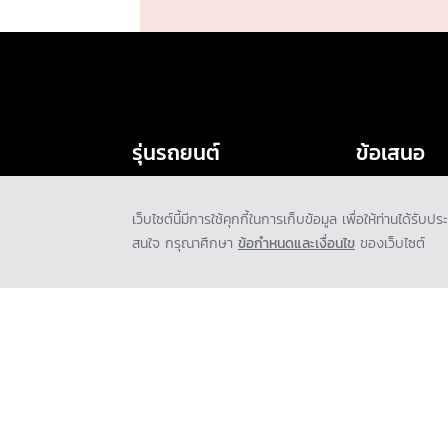
ขอใบเสนอราคา
รุ่นรถยนต์
ข้อเสนอ
รถยนต์มิตซูบิชิ ทุกรุ่น
โปรโมชั่น
เว็บไซต์นี้มีการใช้คุกกี้ในการเก็บข้อมูล เพื่อให้ท่านได้ร
เอ็กซ์ฟอร์ส เอชอีวี
ออกแบบรถ
สนใจ กรุณาศึกษา
ข้อกำหนดและเงื่อนไข
ของเว็บไซต์
ไทรทัน
อุปกรณ์ตกแต่
เอ็กซ์แพนเดอร์ เอชอีวี ใหม่
คำนวณค่าใช้จ่า
เอ็กซ์แพนเดอร์ ครอส เอชอีวี
ใหม่
ปาเจโร สปอร์ต