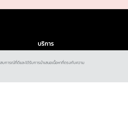
ทดลองขับ
โบรชัวร์
บริการ
บริการหลังการขาย
ับประสบการณ์ที่ดีและได้รับการนำเสนอเนื้อหาที่ตรงกับความ
การรับประกันคุณภาพ
ง
น้ำมันเครื่องและเคมีภัณฑ์
ยเบื้องต้น
ตรวจสอบ/ปรับปรุงคุณภาพ