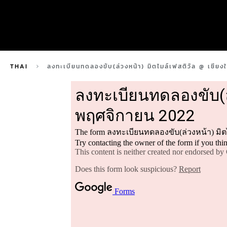
THAI
ลงทะเบียนทดลองขับ(ล่วงหน้า) มิตไมล์เฟสติวัล @ เชีย