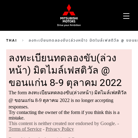
OP
ME
THAI
ลงทะเบียนทดลองขับ(ล่วงหน้า) มิตไมล์เฟสติวัล @ ขอน