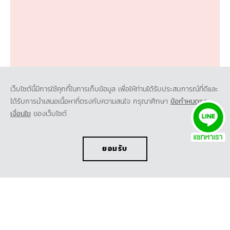
เว็บไซต์นี้มีการใช้คุกกี้ในการเก็บข้อมูล เพื่อให้ท่านได้รับประสบการณ์ที่ดีและ
ได้รับการนำเสนอเนื้อหาที่ตรงกับความสนใจ กรุณาศึกษา
ข้อกำหนดและ
ขอใบเสนอราคา
ทดลองขับ
โบรชัวร์
ออกแบบรถ
เงื่อนไข
ของเว็บไซต์
รุ่นรถยนต์
รถยนต์มิตซูบิชิ ทุกรุ่น
ข้อเสนอ
ยอมรับ
เอ็กซ์ฟอร์ส เอชอีวี
โปรโมชั่น
บริการ
ไทรทัน
ออกแบบรถ
บริการหลังการขาย
เอ็กซ์แพนเดอร์ เอชอีวี ใหม่
สนใจรถยนต์มิตซูบิชิ
อุปกรณ์ตกแต่ง
การรับประกันคุณภาพ
เอ็กซ์แพนเดอร์ ครอส เอชอีวี ใหม่
ทดลองขับ
คำนวณค่าใช้จ่ายเบื้องต้น
ข่าวสาร และกิจกรรม