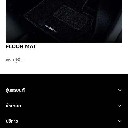
FLOOR MAT
พรมปูพื้น
รุ่นรถยนต์
ขอใบเสนอราคา
ทดลองขับ
โบรชัวร์
รถยนต์มิตซูบิชิ ทุกรุ่น
ข้อเสนอ
เอ็กซ์ฟอร์ส เอชอีวี
ออกแบบรถ
ค้นหาผู้จำหน่าย
คำนวณค่าใช้จ่าย
โปรโมชั่น
บริการ
ไทรทัน
ออกแบบรถ