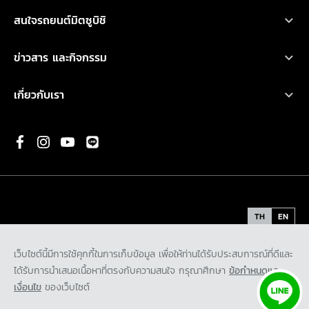
บริการหลังการขาย
เอ็กซ์แพนเดอร์ เอชอีวี ใหม่
สนใจรถยนต์มิตซูบิชิ
อุปกรณ์ตกแต่ง
การรับประกันคุณภาพ
เอ็กซ์แพนเดอร์ ครอส เอชอีวี ใหม่
ทดลองขับ
คำนวณค่าใช้จ่ายเบื้องต้น
ข่าวสาร และกิจกรรม
น้ำมันเครื่องและเคมีภัณฑ์
ปาเจโร สปอร์ต
ค้นหาผู้จำหน่าย
ข่าวสารล่าสุด
ตรวจสอบ/ปรับปรุงคุณภาพ
เกี่ยวกับเรา
แอททราจ
ดาวน์โหลดโบรชัวร์
กิจกรรมการตลาด
ประวัติองค์กร
มิราจ
ขอใบเสนอราคา
กิจกรรมเพื่อสังคม และ มูลนิธิ มิตซูบิชิ มอเตอร์ส ประเทศไทย
พันธกิจ
ความเป็นมาของมิตซูบิชิ
นวัตกรรม
TH
EN
รถต้นแบบ
ข้อกำหนดและเงื่อนไข
นโยบายคุ้มครองข้อมูลส่วนบุคคล
เว็บไซต์นี้มีการใช้คุกกี้ในการเก็บข้อมูล เพื่อให้ท่านได้รับประสบการณ์ที่ดีและ
ติดต่อเรา
นโยบายคุ้มครองข้อมูลส่วนบุคคลสำหรับกล้องโทรทัศน์วงจรปิด
ได้รับการนำเสนอเนื้อหาที่ตรงกับความสนใจ กรุณาศึกษา
ข้อกำหนดและ
ร่วมงานกับเรา
นโยบายคุ้มครองข้อมูลส่วนบุคคลสำหรับพันธมิตรทางธุรกิจ
เงื่อนไข
ของเว็บไซต์