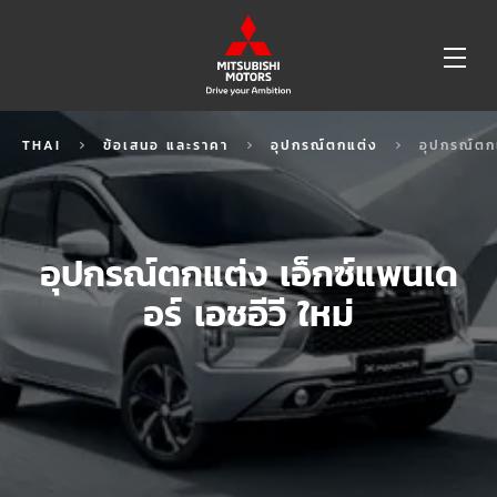
OP
ME
THAI
ข้อเสนอ และราคา
อุปกรณ์ตกแต่ง
อุปกรณ์ตกแ
อุปกรณ์ตกแต่ง เอ็กซ์แพนเด
อร์ เอชอีวี ใหม่