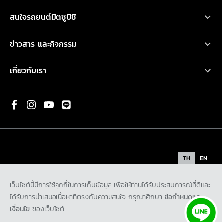
ออกแบบรถ
บริการหลังการขาย
เอ็กซ์แพนเดอร์ เอชอีวี ใหม่
สนใจรถยนต์มิตซูบิชิ
อุปกรณ์ตกแต่ง
การรับประกันคุณภาพ
เอ็กซ์แพนเดอร์ ครอส เอชอีวี ใหม่
ทดลองขับ
คำนวณค่าใช้จ่ายเบื้องต้น
ข่าวสาร และกิจกรรม
น้ำมันเครื่องและเคมีภัณฑ์
ปาเจโร สปอร์ต
ค้นหาผู้จำหน่าย
ข่าวสารล่าสุด
ตรวจสอบ/ปรับปรุงคุณภาพ
เกี่ยวกับเรา
แอททราจ
ดาวน์โหลดโบรชัวร์
กิจกรรมการตลาด
ประวัติองค์กร
มิราจ
ขอใบเสนอราคา
กิจกรรมเพื่อสังคม และ มูลนิธิ มิตซูบิชิ มอเตอร์ส ประเทศไทย
พันธกิจ
ความเป็นมาของมิตซูบิชิ
นวัตกรรม
TH
EN
รถต้นแบบ
ข้อกำหนดและเงื่อนไข
นโยบายคุ้มครองข้อมูลส่วนบุคคล
เว็บไซต์นี้มีการใช้คุกกี้ในการเก็บข้อมูล เพื่อให้ท่านได้รับประสบการณ์ที่ดีและ
ติดต่อเรา
นโยบายคุ้มครองข้อมูลส่วนบุคคลสำหรับกล้องโทรทัศน์วงจรปิด
ได้รับการนำเสนอเนื้อหาที่ตรงกับความสนใจ กรุณาศึกษา
ข้อกำหนดและ
ร่วมงานกับเรา
นโยบายคุ้มครองข้อมูลส่วนบุคคลสำหรับพันธมิตรทางธุรกิจ
เงื่อนไข
ของเว็บไซต์