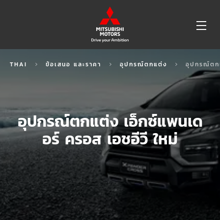
OP
ME
THAI
ข้อเสนอ และราคา
อุปกรณ์ตกแต่ง
อุปกรณ์ตกแ
อุปกรณ์ตกแต่ง เอ็กซ์แพนเด
อร์ ครอส เอชอีวี ใหม่