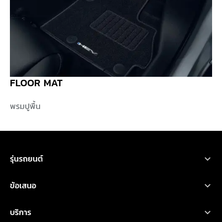
FLOOR MAT
พรมปูพื้น
รุ่นรถยนต์
ขอใบเสนอราคา
ทดลองขับ
โบรชัวร์
รถยนต์มิตซูบิชิ ทุกรุ่น
ข้อเสนอ
เอ็กซ์ฟอร์ส เอชอีวี
ออกแบบรถ
ค้นหาผู้จำหน่าย
คำนวณค่าใช้จ่าย
โปรโมชั่น
บริการ
ไทรทัน