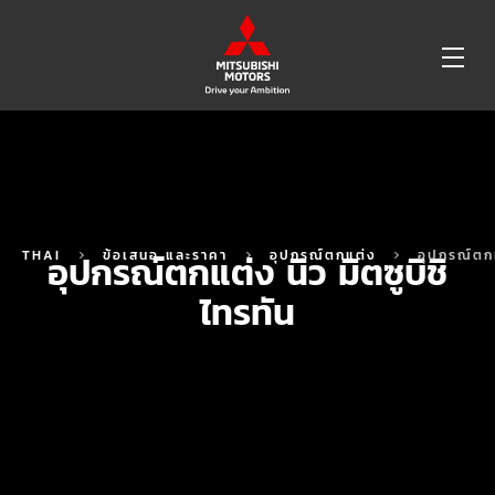
OP
ME
THAI
ข้อเสนอ และราคา
อุปกรณ์ตกแต่ง
อุปกรณ์ตกแ
อุปกรณ์ตกแต่ง นิว มิตซูบิชิ
ไทรทัน