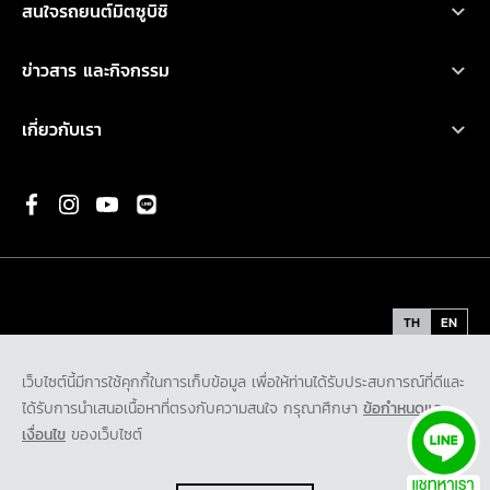
เอ็กซ์แพนเดอร์ เอชอีวี ใหม่
สนใจรถยนต์มิตซูบิชิ
อุปกรณ์ตกแต่ง
การรับประกันคุณภาพ
เอ็กซ์แพนเดอร์ ครอส เอชอีวี ใหม่
ทดลองขับ
คำนวณค่าใช้จ่ายเบื้องต้น
ข่าวสาร และกิจกรรม
น้ำมันเครื่องและเคมีภัณฑ์
ปาเจโร สปอร์ต
ค้นหาผู้จำหน่าย
ข่าวสารล่าสุด
ตรวจสอบ/ปรับปรุงคุณภาพ
เกี่ยวกับเรา
แอททราจ
ดาวน์โหลดโบรชัวร์
กิจกรรมการตลาด
ประวัติองค์กร
มิราจ
ขอใบเสนอราคา
กิจกรรมเพื่อสังคม และ มูลนิธิ มิตซูบิชิ มอเตอร์ส ประเทศไทย
พันธกิจ
ความเป็นมาของมิตซูบิชิ
นวัตกรรม
TH
EN
รถต้นแบบ
ข้อกำหนดและเงื่อนไข
นโยบายคุ้มครองข้อมูลส่วนบุคคล
เว็บไซต์นี้มีการใช้คุกกี้ในการเก็บข้อมูล เพื่อให้ท่านได้รับประสบการณ์ที่ดีและ
ติดต่อเรา
นโยบายคุ้มครองข้อมูลส่วนบุคคลสำหรับกล้องโทรทัศน์วงจรปิด
ได้รับการนำเสนอเนื้อหาที่ตรงกับความสนใจ กรุณาศึกษา
ข้อกำหนดและ
ร่วมงานกับเรา
นโยบายคุ้มครองข้อมูลส่วนบุคคลสำหรับพันธมิตรทางธุรกิจ
เงื่อนไข
ของเว็บไซต์