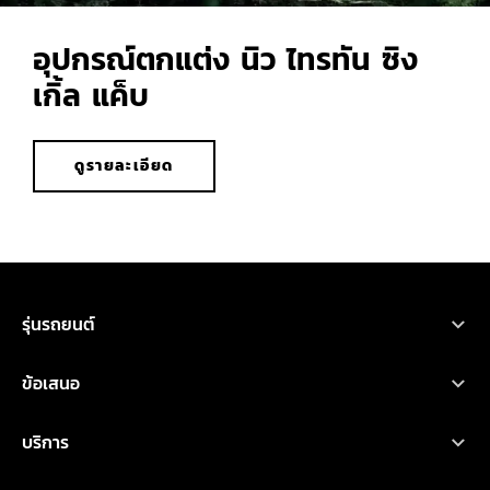
อุปกรณ์ตกแต่ง นิว ไทรทัน ซิง
เกิ้ล แค็บ
ดูรายละเอียด
รุ่นรถยนต์
ขอใบเสนอราคา
ทดลองขับ
โบรชัวร์
รถยนต์มิตซูบิชิ ทุกรุ่น
ข้อเสนอ
เอ็กซ์ฟอร์ส เอชอีวี
ออกแบบรถ
ค้นหาผู้จำหน่าย
คำนวณค่าใช้จ่าย
โปรโมชั่น
บริการ
ไทรทัน
ออกแบบรถ
บริการหลังการขาย