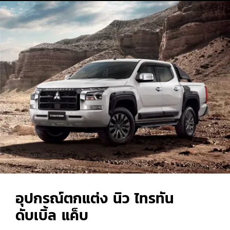
อุปกรณ์ตกแต่ง นิว ไทรทัน
ดับเบิ้ล แค็บ