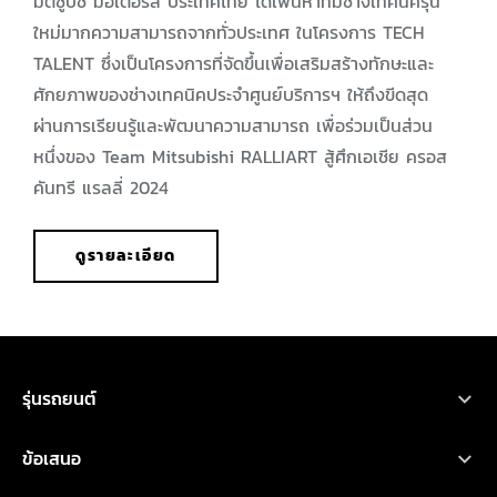
มิตซูบิชิ มอเตอร์ส ประเทศไทย ได้เฟ้นหาทีมช่างเทคนิครุ่น
ใหม่มากความสามารถจากทั่วประเทศ ในโครงการ TECH
TALENT ซึ่งเป็นโครงการที่จัดขึ้นเพื่อเสริมสร้างทักษะและ
ศักยภาพของช่างเทคนิคประจำศูนย์บริการฯ ให้ถึงขีดสุด
ผ่านการเรียนรู้และพัฒนาความสามารถ เพื่อร่วมเป็นส่วน
หนึ่งของ Team Mitsubishi RALLIART สู้ศึกเอเชีย ครอส
คันทรี แรลลี่ 2024
ดูรายละเอียด
รุ่นรถยนต์
ทดลองขับ
ออกแบบรถ
ค้นหาผู้จำหน่าย
รถยนต์มิตซูบิชิ ทุกรุ่น
ข้อเสนอ
เอ็กซ์ฟอร์ส เอชอีวี
ดาวน์โหลดโบรชัวร์
ขอใบเสนอราคา
คำนวณค่าใช้จ่าย