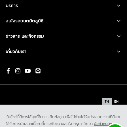
โปรโมชั่น
บริการ
ไทรทัน
ออกแบบรถ
บริการหลังการขาย
เอ็กซ์แพนเดอร์ เอชอีวี ใหม่
สนใจรถยนต์มิตซูบิชิ
อุปกรณ์ตกแต่ง
การรับประกันคุณภาพ
เอ็กซ์แพนเดอร์ ครอส เอชอีวี ใหม่
ทดลองขับ
คำนวณค่าใช้จ่ายเบื้องต้น
ข่าวสาร และกิจกรรม
น้ำมันเครื่องและเคมีภัณฑ์
ปาเจโร สปอร์ต
ค้นหาผู้จำหน่าย
ข่าวสารล่าสุด
ตรวจสอบ/ปรับปรุงคุณภาพ
เกี่ยวกับเรา
แอททราจ
ดาวน์โหลดโบรชัวร์
กิจกรรมการตลาด
ประวัติองค์กร
มิราจ
ขอใบเสนอราคา
กิจกรรมเพื่อสังคม และ มูลนิธิ มิตซูบิชิ มอเตอร์ส ประเทศไทย
พันธกิจ
ความเป็นมาของมิตซูบิชิ
นวัตกรรม
TH
EN
รถต้นแบบ
ข้อกำหนดและเงื่อนไข
นโยบายคุ้มครองข้อมูลส่วนบุคคล
เว็บไซต์นี้มีการใช้คุกกี้ในการเก็บข้อมูล เพื่อให้ท่านได้รับประสบการณ์ที่ดีและ
ติดต่อเรา
นโยบายคุ้มครองข้อมูลส่วนบุคคลสำหรับกล้องโทรทัศน์วงจรปิด
ได้รับการนำเสนอเนื้อหาที่ตรงกับความสนใจ กรุณาศึกษา
ข้อกำหนดและ