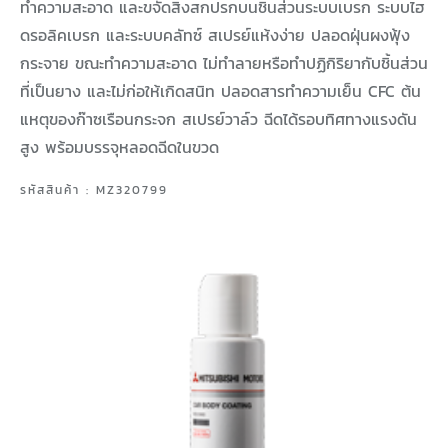
ทำความสะอาด และขจัดสิ่งสกปรกบนชิ้นส่วนระบบเบรก ระบบไฮ
ดรอลิคเบรก และระบบคลัทซ์ สเปรย์แห้งง่าย ปลอดฝุ่นผงฟุ้ง
กระจาย ขณะทำความสะอาด ไม่ทำลายหรือทำปฏิกิริยากับชิ้นส่วน
ที่เป็นยาง และไม่ก่อให้เกิดสนิท ปลอดสารทำความเย็น CFC ต้น
แหตุของก๊าซเรือนกระจก สเปรย์วาล์ว ฉีดได้รอบทิศทางแรงดัน
สูง พร้อมบรรจุหลอดฉีดในขวด
รหัสสินค้า : MZ320799