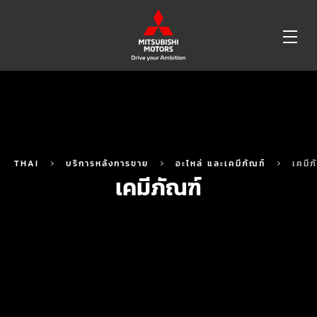
OP
ME
THAI
บริการหลังการขาย
อะไหล่ และเคมีภัณฑ์
เคมีภ
เคมีภัณฑ์