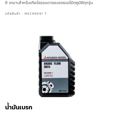
ชิ เหมาะสำหรับเกียร์ธรรมดาของรถยนต์มิตซูบิชิทุกรุ่น
รหัสสินค้า : MSC99091 T
น้ำมันเบรก