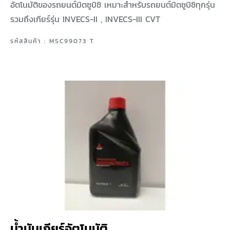
อัตโนมัติของรถยนต์มิตซูบิชิ เหมาะสำหรับรถยนต์มิตซูบิชิทุกรุ่น
รวมถึงเกียร์รุ่น INVECS-II , INVECS-III CVT
รหัสสินค้า : MSC99073 T
น้ำมันเกียร์อัตโนมัติ