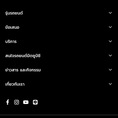
ทดลองขับ
ออกแบบรถ
ค้นหาผู้จำหน่าย
ดาวน์โหลดโบรชัวร์
รุ่นรถยนต์
รถยนต์มิตซูบิชิ ทุกรุ่น
ข้อเสนอ
เอ็กซ์ฟอร์ส เอชอีวี
โปรโมชั่น
บริการ
ไทรทัน
ออกแบบรถ
บริการหลังการขาย
เอ็กซ์แพนเดอร์ เอชอีวี ใหม่
สนใจรถยนต์มิตซูบิชิ
อุปกรณ์ตกแต่ง
การรับประกันคุณภาพ
เอ็กซ์แพนเดอร์ ครอส เอชอีวี ใหม่
ทดลองขับ
คำนวณค่าใช้จ่ายเบื้องต้น
ข่าวสาร และกิจกรรม
น้ำมันเครื่องและเคมีภัณฑ์
ปาเจโร สปอร์ต
ค้นหาผู้จำหน่าย
ข่าวสารล่าสุด
ตรวจสอบ/ปรับปรุงคุณภาพ
เกี่ยวกับเรา
แอททราจ
ดาวน์โหลดโบรชัวร์
กิจกรรมการตลาด
ประวัติองค์กร
มิราจ
ขอใบเสนอราคา
กิจกรรมเพื่อสังคม และ มูลนิธิ มิตซูบิชิ มอเตอร์ส ประเทศไทย
พันธกิจ
ความเป็นมาของมิตซูบิชิ