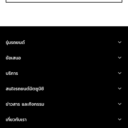
รุ่นรถยนต์
รถยนต์มิตซูบิชิ ทุกรุ่น
ข้อเสนอ
เอ็กซ์ฟอร์ส เอชอีวี
โปรโมชั่น
บริการ
ไทรทัน
ออกแบบรถ
บริการหลังการขาย
เอ็กซ์แพนเดอร์ เอชอีวี ใหม่
สนใจรถยนต์มิตซูบิชิ
อุปกรณ์ตกแต่ง
การรับประกันคุณภาพ
เอ็กซ์แพนเดอร์ ครอส เอชอีวี ใหม่
ทดลองขับ
คำนวณค่าใช้จ่ายเบื้องต้น
ข่าวสาร และกิจกรรม
น้ำมันเครื่องและเคมีภัณฑ์
ปาเจโร สปอร์ต
ค้นหาผู้จำหน่าย
ข่าวสารล่าสุด
ตรวจสอบ/ปรับปรุงคุณภาพ
เกี่ยวกับเรา
แอททราจ
ดาวน์โหลดโบรชัวร์
กิจกรรมการตลาด